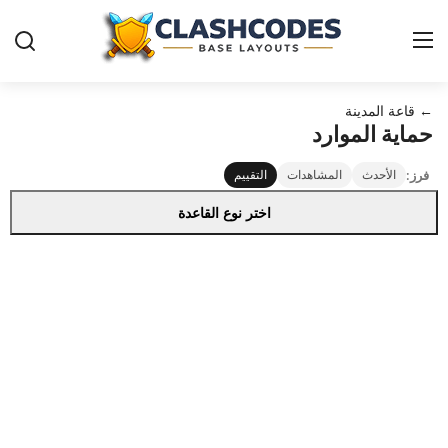
← قاعة المدينة
قواعد-كلاش-اوف-كلانس
حماية الموارد
فرز:
الأحدث
المشاهدات
التقييم
العربية
اختر نوع القاعدة