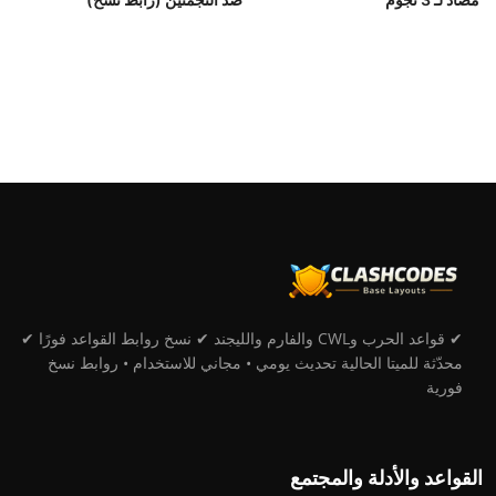
✔ قواعد الحرب وCWL والفارم والليجند ✔ نسخ روابط القواعد فورًا ✔
محدّثة للميتا الحالية تحديث يومي • مجاني للاستخدام • روابط نسخ
فورية
القواعد والأدلة والمجتمع