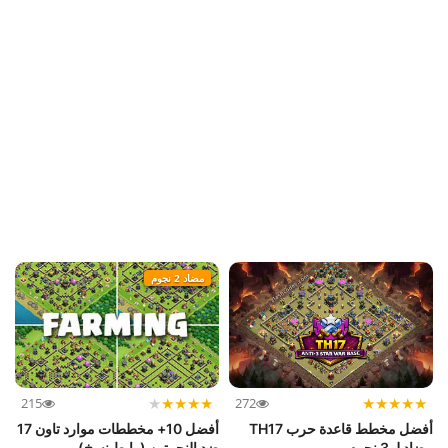
مضاد 2 نجوم
★
★
★
★
★
★
★
★
★
★
215
272
أفضل مخطط قاعدة حرب TH17
أفضل 10+ مخططات موارد تاون 17
مضاد لـ 3 نجوم
ضد النجمتين (رابط نسخ)