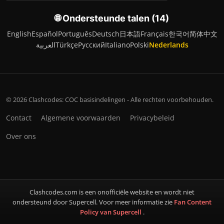
🌐 Ondersteunde talen (14)
English
Español
Português
Deutsch
日本語
Français
한국어
简体中文
العربية
Türkçe
Русский
Italiano
Polski
Nederlands
© 2026 Clashcodes: COC basisindelingen - Alle rechten voorbehouden.
Contact
Algemene voorwaarden
Privacybeleid
Over ons
Clashcodes.com is een onofficiële website en wordt niet
ondersteund door Supercell. Voor meer informatie zie
Fan Content
Policy van Supercell
.