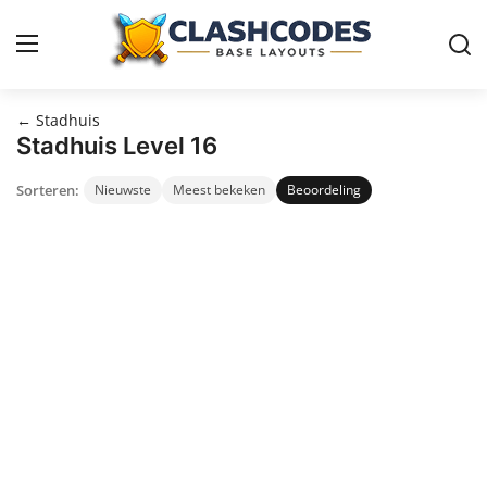
← Stadhuis
Basislayouts
Stadhuis Level 16
Sorteren:
Nieuwste
Meest bekeken
Beoordeling
Nederlands