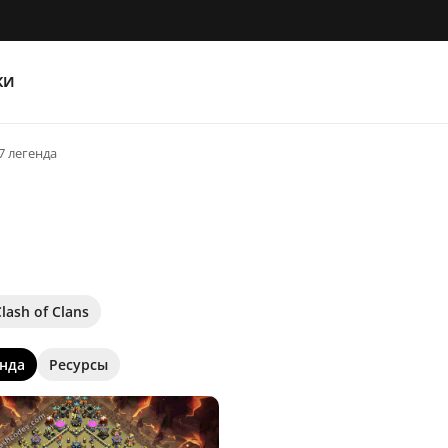
КИ
7 легенда
lash of Clans
енда
Ресурсы