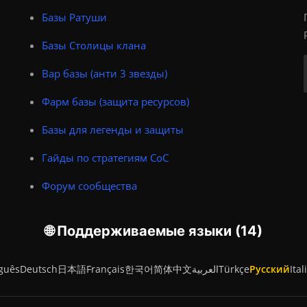
Базы Ратуши
Базы Столицы клана
Вар базы (анти 3 звезды)
Фарм базы (защита ресурсов)
Базы для легенды и защиты
Гайды по стратегиям CoC
Форум сообщества
🌐 Поддерживаемые языки (14)
guês
Deutsch
日本語
Français
한국어
简体中文
العربية
Türkçe
Русский
Ital