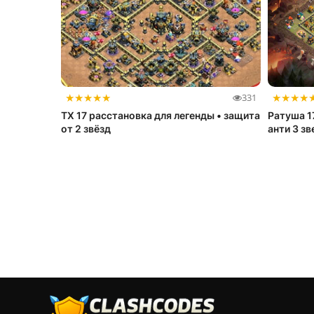
★
★
★
★
★
★
★
★
★
331
ТХ 17 расстановка для легенды • защита
Ратуша 1
от 2 звёзд
анти 3 з