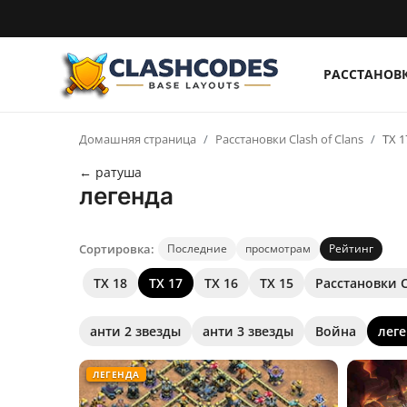
РАССТАНОВ
Расстановки
Домашняя страница
Расстановки Clash of Clans
ТХ 1
Русский
← ратуша
легенда
Сортировка:
Последние
просмотрам
Рейтинг
ТХ 18
ТХ 17
ТХ 16
ТХ 15
Расстановки C
анти 2 звезды
анти 3 звезды
Война
лег
ЛЕГЕНДА