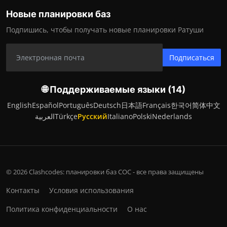
Новые планировки баз
Подпишись, чтобы получать новые планировки Ратуши
Подписаться
🌐 Поддерживаемые языки (14)
English
Español
Português
Deutsch
日本語
Français
한국어
简体中文
العربية
Türkçe
Русский
Italiano
Polski
Nederlands
© 2026 Clashcodes: планировки баз COC - все права защищены
Контакты
Условия использования
Политика конфиденциальности
О нас