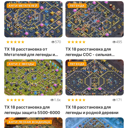
Walk
АНТИ МЕТАТЕЛЕЙ
ЛЕГЕНДА
★
★
★
★
★
★
★
★
★
★
570
495
ТХ 18 расстановка от
ТХ 18 расстановка для
Метателей для легенды и
легенды COC - сильная
Войн кланов
защита
АНТИ 2 ЗВЕЗДЫ
ЛЕГЕНДА
★
★
★
★
★
★
★
★
★
★
1.6к
171
ТХ 18 расстановка для
ТХ 18 расстановка для
легенды защита 5500-6000
легенды и родной деревни
АНТИ ЛЕСНАЯ ВСАДНИЦА