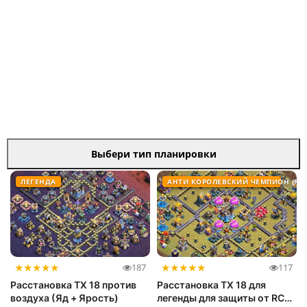
Выбери тип планировки
ЛЕГЕНДА
АНТИ КОРОЛЕВСКИЙ ЧЕМПИОН (RC)
★
★
★
★
★
★
★
★
★
★
187
117
Расстановка ТХ 18 против
Расстановка ТХ 18 для
воздуха (Яд + Ярость)
легенды для защиты от RC