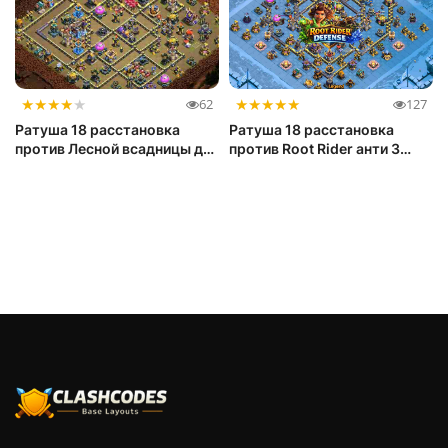
★
★
★
★
★
★
★
★
★
★
62
127
Ратуша 18 расстановка
Ратуша 18 расстановка
против Лесной всадницы для
против Root Rider анти 3
легенды
звезды (...