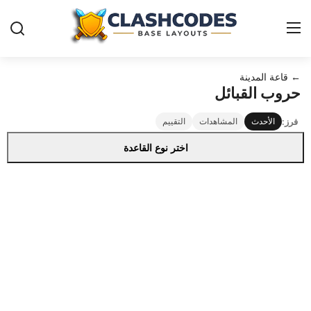
← قاعة المدينة
قواعد-كلاش-اوف-كلانس
حروب القبائل
فرز:
الأحدث
المشاهدات
التقييم
العربية
اختر نوع القاعدة