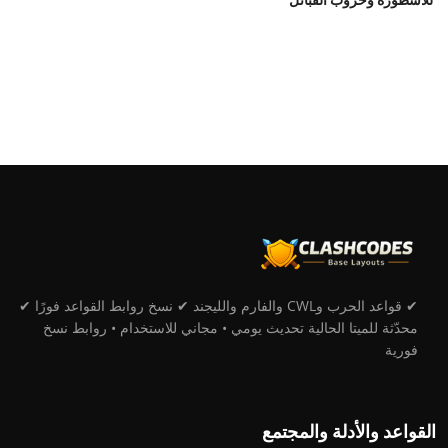
✔ قواعد الحرب وCWL والفارم والليجند ✔ نسخ روابط القواعد فورًا ✔
محدّثة للميتا الحالية تحديث يومي • مجاني للاستخدام • روابط نسخ
فورية
القواعد والأدلة والمجتمع