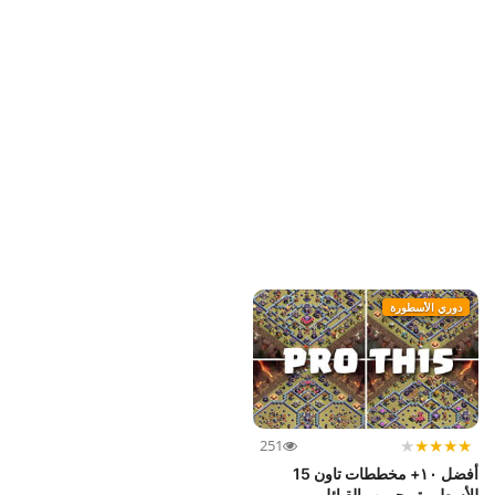
دوري الأسطورة
★
★
★
★
★
251
أفضل ١٠+ مخططات تاون 15
للأسطورة وحروب القبائل