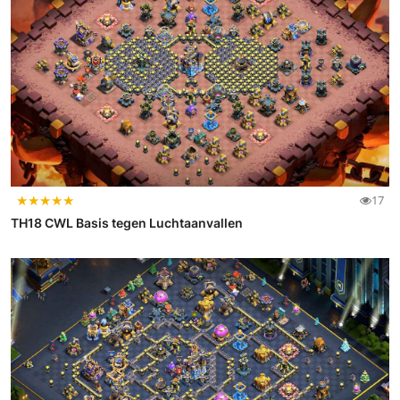
★
★
★
★
★
17
TH18 CWL Basis tegen Luchtaanvallen