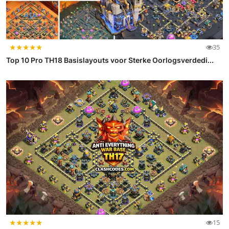
★
★
★
★
★
35
Top 10 Pro TH18 Basislayouts voor Sterke Oorlogsverdedi...
★
★
★
★
★
15