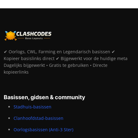
✔ Oorlogs, CWL, Farming en Legendarisch basissen ✔
Kopieer basislinks direct ✔ Bijgewerkt voor de huidige meta
Dagelijks bijgewerkt • Gratis te gebruiken • Directe
kopieerlinks
Basissen, gidsen & community
Stadhuis-basissen
Clanhoofdstad-basissen
Oorlogsbasissen (Anti-3 Ster)