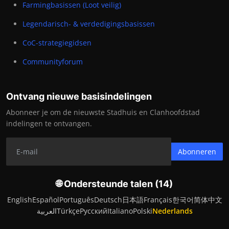
Farmingbasissen (Loot veilig)
Legendarisch- & verdedigingsbasissen
CoC-strategiegidsen
Communityforum
Ontvang nieuwe basisindelingen
Abonneer je om de nieuwste Stadhuis en Clanhoofdstad
indelingen te ontvangen.
Abonneren
🌐 Ondersteunde talen (14)
English
Español
Português
Deutsch
日本語
Français
한국어
简体中文
العربية
Türkçe
Русский
Italiano
Polski
Nederlands