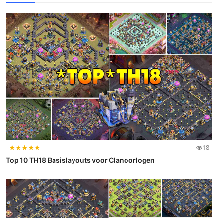
★
★
★
★
★
18
Top 10 TH18 Basislayouts voor Clanoorlogen