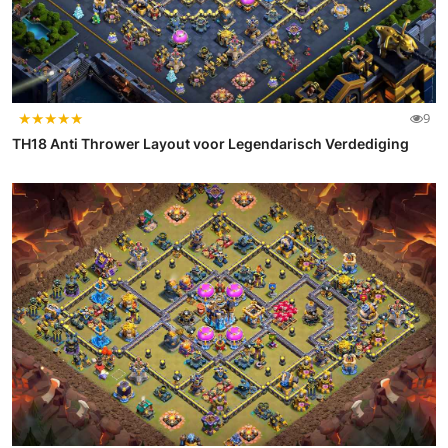
★
★
★
★
★
9
TH18 Anti Thrower Layout voor Legendarisch Verdediging