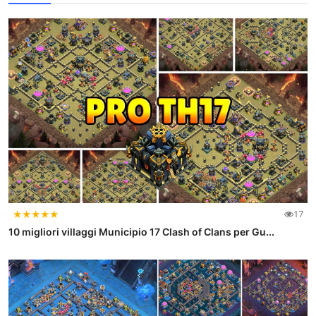
★
★
★
★
★
17
10 migliori villaggi Municipio 17 Clash of Clans per Gu...