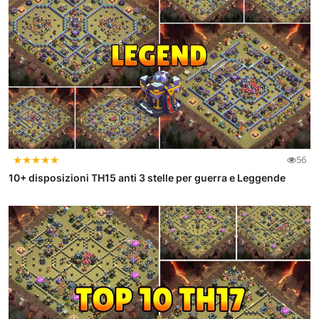
★
★
★
★
★
56
10+ disposizioni TH15 anti 3 stelle per guerra e Leggende