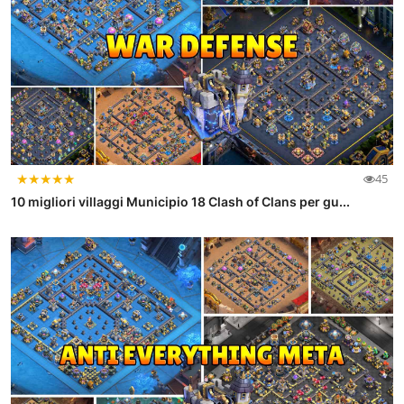
★
★
★
★
★
45
10 migliori villaggi Municipio 18 Clash of Clans per gu...