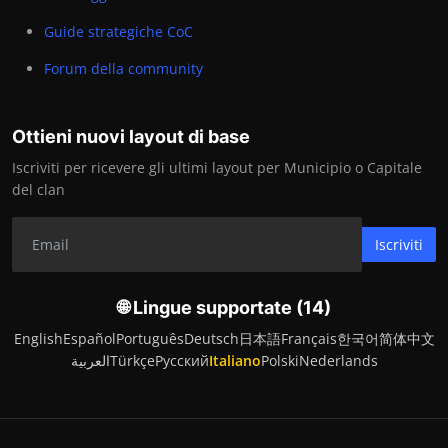
Guide strategiche CoC
Forum della community
Ottieni nuovi layout di base
Iscriviti per ricevere gli ultimi layout per Municipio o Capitale
del clan
Iscriviti
🌐 Lingue supportate (14)
English
Español
Português
Deutsch
日本語
Français
한국어
简体中文
العربية
Türkçe
Русский
Italiano
Polski
Nederlands