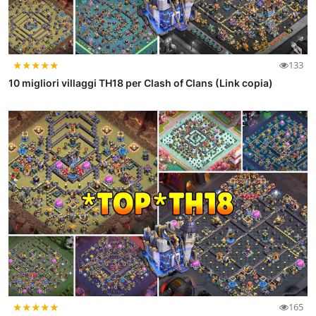
★
★
★
★
★
133
10 migliori villaggi TH18 per Clash of Clans (Link copia)
★
★
★
★
★
165