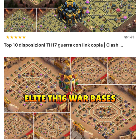
★
★
★
★
★
141
Top 10 disposizioni TH17 guerra con link copia | Clash ...