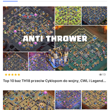
★
★
★
★
★
19
Top 10 baz TH18 przeciw Cyklopom do wojny, CWL i Legend...