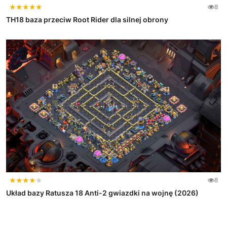
★
★
★
★
★
8
TH18 baza przeciw Root Rider dla silnej obrony
★
★
★
★
★
8
Układ bazy Ratusza 18 Anti-2 gwiazdki na wojnę (2026)