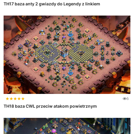
TH17 baza anty 2 gwiazdy do Legendy z linkiem
★
★
★
★
★
6
TH18 baza CWL przeciw atakom powietrznym