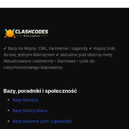
✔ Bazy na Wojny, CWL, Farmienie i Legendy ✔ Kopiuj linki
do baz jednym kliknięciem ✔ Aktualne pod obecną metę
Aktualizowane codziennie • Darmowe • Linki do
natychmiastowego kopiowania
Bazy, poradniki i społeczność
Bazy Ratusza
Bazy Stolicy Klanu
Bazy wojenne (anti-3 gwiazdki)