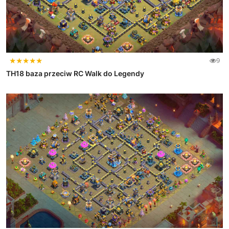
★
★
★
★
★
9
TH18 baza przeciw RC Walk do Legendy