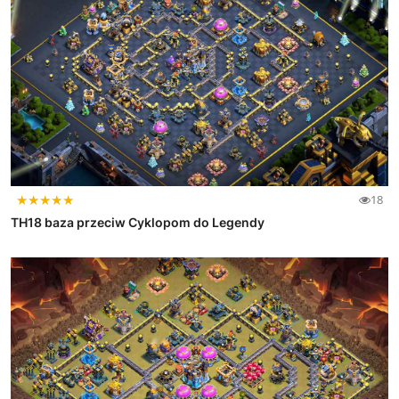
★
★
★
★
★
18
TH18 baza przeciw Cyklopom do Legendy