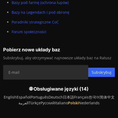
Bazy pod farmę (ochrona łupów)
Bazy na Legendach i pod obronę
Poradniki strategiczne CoC
Forum społeczności
Pobierz nowe układy baz
Subskrybuj, aby otrzymywać najnowsze układy baz na Ratusz
Subskrybuj
🌐 Obsługiwane języki (14)
English
Español
Português
Deutsch
日本語
Français
한국어
简体中文
العربية
Türkçe
Русский
Italiano
Polski
Nederlands