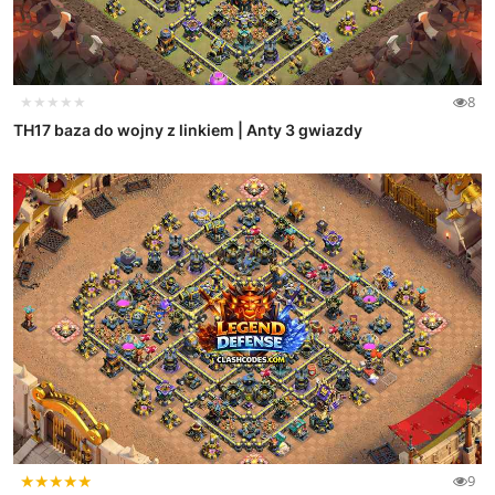
★★★★★
8
TH17 baza do wojny z linkiem | Anty 3 gwiazdy
★
★
★
★
★
9