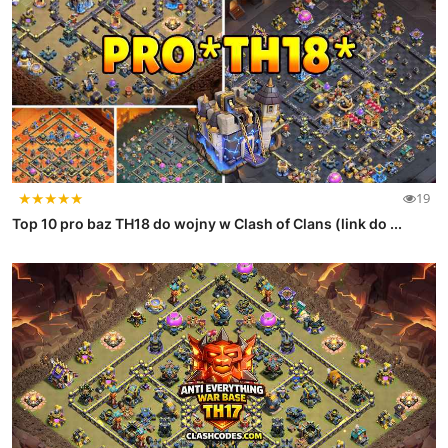
★
★
★
★
★
19
Top 10 pro baz TH18 do wojny w Clash of Clans (link do ...