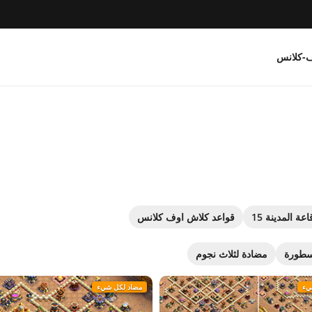
ف-كلانس
اعة المدينة 15
قواعد كلاش اوف كلانس
سطورة
مضادة لثلاث نجوم
يء
مضاد لكل شيء