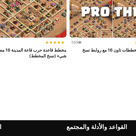
★
★
★
★
★
569
مخطط قاعدة ح
شيء (نسخ المخطط)
القواعد والأدلة والمجتمع
ا