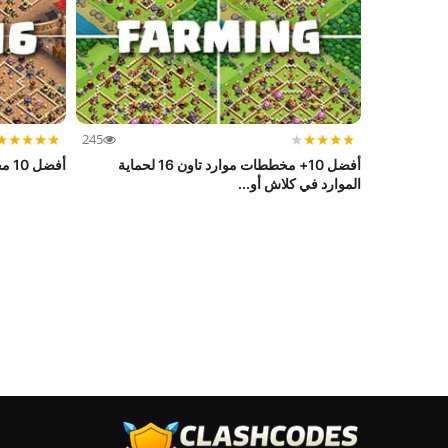
★
★
★
★
★
★
★
★
★
★
245
أفضل 10+ مخططات موارد تاون 16 لحماية
أفضل 10 مخططات تاون 16 مع روابط نسخ
الموارد في كلاش أو...