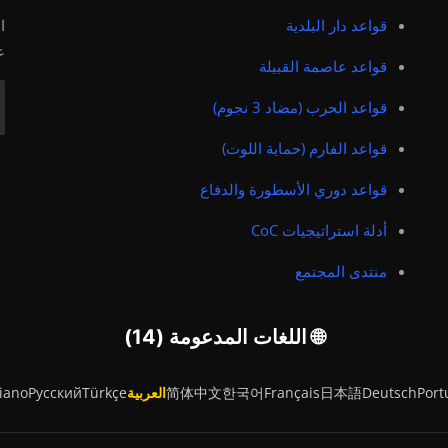
قواعد دار البلدية
ا
ع
قواعد عاصمة القبيلة
قواعد الحرب (مضاد 3 نجوم)
قواعد الفارم (حماية اللوت)
قواعد دوري الأسطورة والدفاع
أدلة استراتيجيات CoC
منتدى المجتمع
🌐 اللغات المدعومة (14)
Port
Deutsch
日本語
Français
한국어
简体中文
العربية
Türkçe
Русский
liano