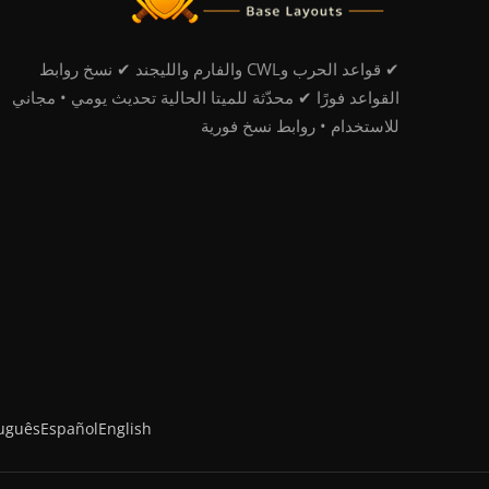
✔ قواعد الحرب وCWL والفارم والليجند ✔ نسخ روابط
القواعد فورًا ✔ محدّثة للميتا الحالية تحديث يومي • مجاني
للاستخدام • روابط نسخ فورية
uguês
Español
English