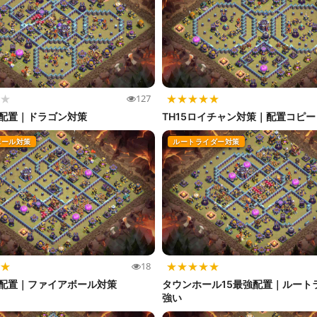
★
★
★
★
★
★
127
強配置｜ドラゴン対策
TH15ロイチャン対策｜配置コピー
ボール対策
ルートライダー対策
★
★
★
★
★
★
18
衛配置｜ファイアボール対策
タウンホール15最強配置｜ルート
強い