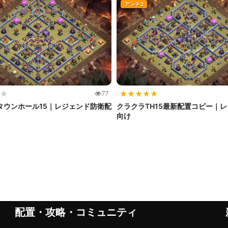
アンチ2
★
★
★
★
★
★
77
タウンホール15｜レジェンド防衛配
クラクラTH15最新配置コピー｜
向け
配置・攻略・コミュニティ