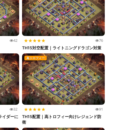
★
★
★
★
★
42
76
TH15対空配置｜ライトニングドラゴン対策
高トロフィー
★
★
★
★
★
32
91
ライダーに
TH15配置｜高トロフィー向けレジェンド防
衛