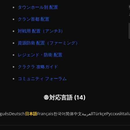
タウンホール別 配置
クラン首都 配置
対戦用 配置（アンチ3）
資源防衛 配置（ファーミング）
レジェンド・防衛 配置
クラクラ 攻略ガイド
コミュニティ フォーラム
🌐 対応言語 (14)
uguês
Deutsch
日本語
Français
한국어
简体中文
العربية
Türkçe
Русский
Ital