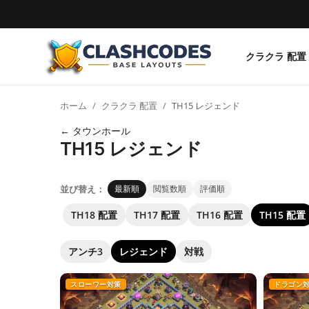
クラクラ 配置
クラクラ 配置
ホーム
クラクラ 配置
TH15 レジェンド
日本語
← タウンホール
TH15 レジェンド
並び替え：
最新順
閲覧数順
評価順
TH18 配置
TH17 配置
TH16 配置
TH15 配置
アンチ3
レジェンド
対戦
スローワー対策
ドラゴン