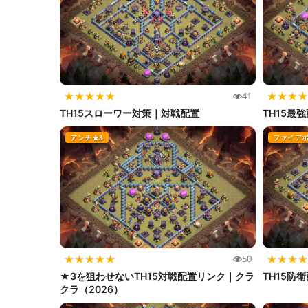
★
★
★
★
★
★
★
★
★
41
TH15スローワー対策｜対戦配置
TH15最
アンチ★3
ファイア
★
★
★
★
★
★
★
★
★
50
★3を狙わせないTH15対戦配置リンク｜クラ
TH15防
クラ（2026）