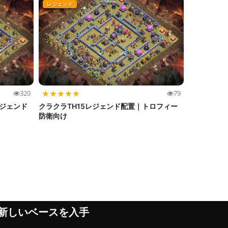
レジェンド
★
★
★
★
★
320
79
レジェンド
クラクラTH15レジェンド配置｜トロフィー
防衛向け
新しいベースを入手