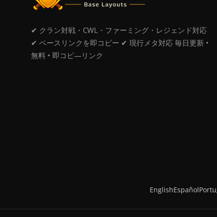
✔ クラン対戦・CWL・ファーミング・レジェンド対応
✔ ベースリンクを即コピー ✔ 現行メタ対応 毎日更新 •
無料 • 即コピ―リンク
English
Español
Port