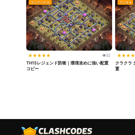
ランクバトル
アンチ3
★
★
★
★
★
★
★
★
★
32
TH15レジェンド防衛｜環境攻めに強い配置
クラクラ 
コピー
置