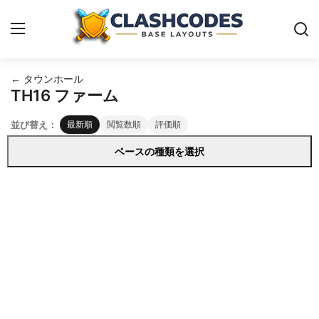
← タウンホール
クラクラ 配置
TH16 ファーム
並び替え：
最新順
閲覧数順
評価順
日本語
ベースの種類を選択