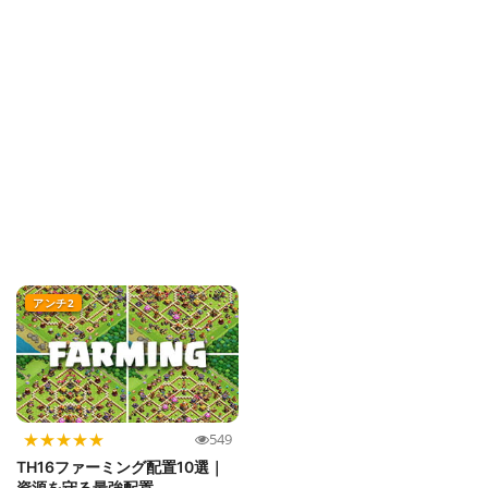
アンチ2
★
★
★
★
★
549
TH16ファーミング配置10選｜
資源を守る最強配置