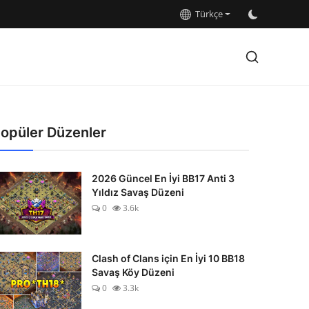
Türkçe
opüler Düzenler
2026 Güncel En İyi BB17 Anti 3
Yıldız Savaş Düzeni
0
3.6k
Clash of Clans için En İyi 10 BB18
Savaş Köy Düzeni
0
3.3k