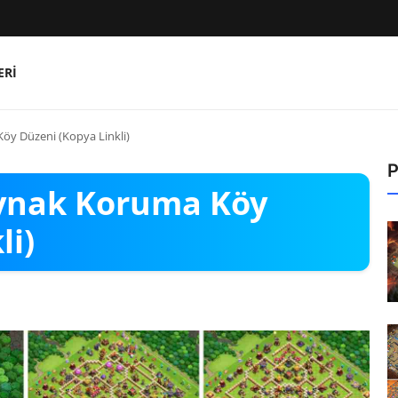
ERI
öy Düzeni (Kopya Linkli)
P
aynak Koruma Köy
li)