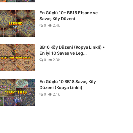
En Güçlü 10+ BB15 Efsane ve
Savaş Köy Düzeni
0
2.4k
BB16 Köy Düzeni (Kopya Linkli) •
En İyi 10 Savaş ve Leg...
0
2.3k
En Güçlü 10 BB18 Savaş Köy
Düzeni (Kopya Linkli)
0
2.1k