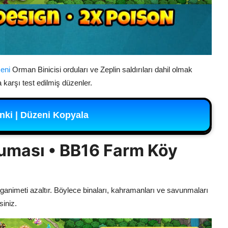
eni
Orman Binicisi orduları ve Zeplin saldırıları dahil olmak
 karşı test edilmiş düzenler.
nki | Düzeni Kopyala
ruması • BB16 Farm Köy
animeti azaltır. Böylece binaları, kahramanları ve savunmaları
siniz.