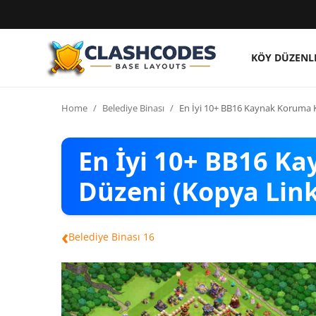
KÖY DÜZENL
Köy Düzenleri
Home
Belediye Binası
En İyi 10+ BB16 Kaynak Koruma K
Türkçe
En İyi 10+ BB16 K
Düzeni (Kopya Link
‹
Belediye Binası 16