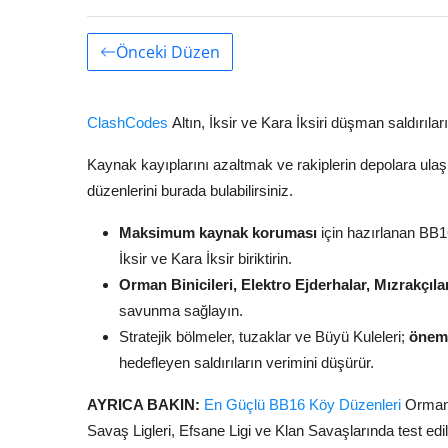
Önceki Düzen
ClashCodes
Altın, İksir ve Kara İksiri düşman saldırıl
Kaynak kayıplarını azaltmak ve rakiplerin depolara ula
düzenlerini burada bulabilirsiniz.
Maksimum kaynak koruması
için hazırlanan BB16
İksir ve Kara İksir biriktirin.
Orman Binicileri, Elektro Ejderhalar, Mızrakçıla
savunma sağlayın.
Stratejik bölmeler, tuzaklar ve Büyü Kuleleri;
öneml
hedefleyen saldırıların verimini düşürür.
AYRICA BAKIN:
En Güçlü BB16 Köy Düzenleri
Orman 
Savaş Ligleri, Efsane Ligi ve Klan Savaşlarında test edilm