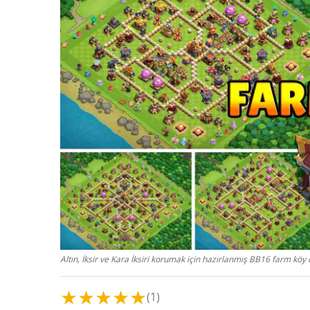
Altın, İksir ve Kara İksiri korumak için hazırlanmış BB16 farm köy
★
★
★
★
★
(1)