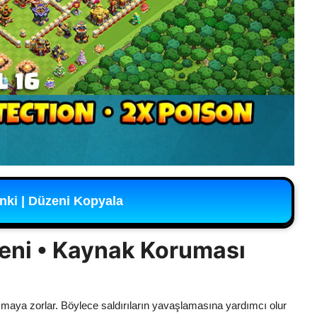
nki | Düzeni Kopyala
eni • Kaynak Koruması
şmaya zorlar. Böylece saldırıların yavaşlamasına yardımcı olur