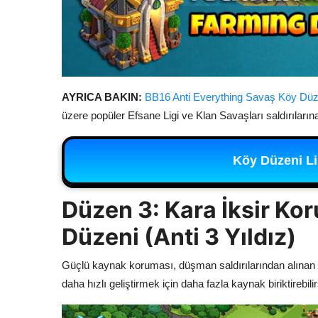
AYRICA BAKIN:
BB16 Anti Everything Savaş Köy Düz
üzere popüler Efsane Ligi ve Klan Savaşları saldırılarına
Köy Düzeni Li
Düzen 3: Kara İksir Ko
Düzeni (Anti 3 Yıldız)
Güçlü kaynak koruması, düşman saldırılarından alınan g
daha hızlı geliştirmek için daha fazla kaynak biriktirebilir