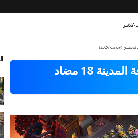
ف-كلانس
ال
أفضل مخطط حرب قاعة المدينة 18 مضاد