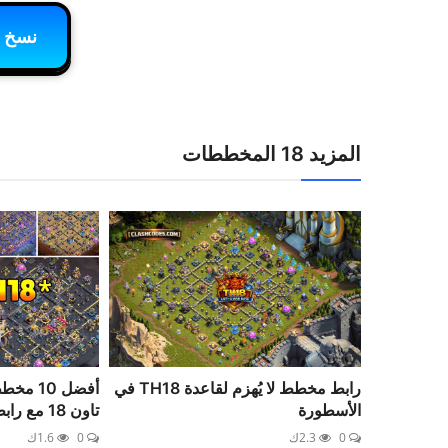
نسخ 
المزيد 18 المخططات
رابط مخطط لا يُهزم لقاعدة TH18 في
أفضل 0
الأسطورة
تاون 18 مع رابط نسخ
0
2.3ك
0
1.6ك