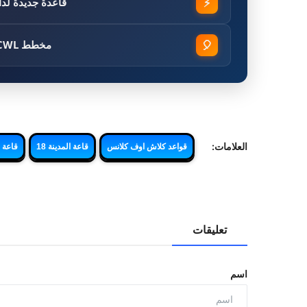
⚡
قاعدة جديدة لدار البلدية 18 تسحق هجمات الت
🎈
مخطط CWL لدار البلدية 18 مصمم للدفاع ضد هجمات مقاتلة الأدغال
العلامات:
قواعد كلاش اوف كلانس
قاعة المدينة 18
قاعة المدينة
تعليقات
اسم