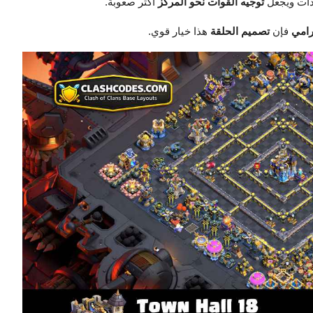
يذات ويجعل
توجيه القوات نحو المركز
أكثر صعوبة.
رامي
فإن
تصميم الحلقة
هذا خيار قوي.