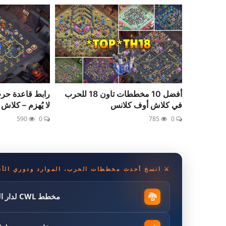
أفضل 10 مخططات تاون 18 للحرب
في كلاش أوف كلانس
لا يُهزم – كلاش
590
0
785
0
⚔️ انسخ أحدث مخططات الحرب، الموارد ودوري الأس
🐉
مخطط CWL لدار البلدية 18 مصمم للدفاع ضد هجمات مقاتلة الأدغال