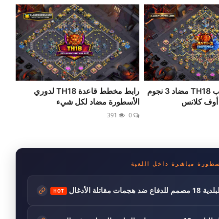
رابط قاعدة حرب TH18 مضاد 3 نجوم
رابط مخطط قاعدة TH18 لدوري
 أوف كلانس
الأسطورة مضاد لكل شيء
391
0
طورة مباشرة داخل اللعبة
HOT