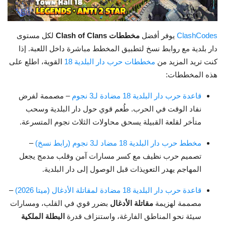
ClashCodes
يوفر أفضل
مخططات Clash of Clans
لكل مستوى
دار بلدية مع روابط نسخ لتطبيق المخطط مباشرة داخل اللعبة. إذا
كنت تريد المزيد من
مخططات حرب دار البلدية 18
القوية، اطلع على
هذه المخططات:
قاعدة حرب دار البلدية 18 مضادة لـ3 نجوم
– مصممة لفرض
نفاد الوقت في الحرب. طُعم قوي حول دار البلدية وسحب
متأخر لقلعة القبيلة يسحق محاولات الثلاث نجوم المتسرعة.
مخطط حرب دار البلدية 18 مضاد لـ3 نجوم (رابط نسخ)
–
تصميم حرب نظيف مع كسر مسارات آمن وقلب مدمج يجعل
المهاجم يهدر التعويذات قبل الوصول إلى دار البلدية.
قاعدة حرب دار البلدية 18 مضادة لمقاتلة الأدغال (ميتا 2026)
–
مصممة لهزيمة
مقاتلة الأدغال
بضرر قوي في القلب، ومسارات
سيئة نحو المناطق الفارغة، واستنزاف قدرة
البطلة الملكية