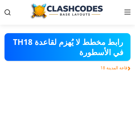
قواعد-كلاش-اوف-كلانس
رابط مخطط لا يُهزم لقاعدة TH18
في الأسطورة
العربية
‹
قاعة المدينة 18