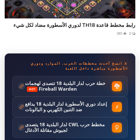
رابط مخطط قاعدة TH18 لدوري الأسطورة مضاد لكل شيء
385
0
⚔️ انسخ أحدث مخططات الحرب، الموارد ودوري
الأسطورة مباشرة داخل اللعبة
خطة حرب لدار البلدية 18 تتصدى لهجمات
🐉
Fireball Warden
HOT
إعداد دوري الأسطورة لدار البلدية 18 يدافع
⚡
ضد التنين الكهربي و البالونات
مخطط حرب CWL لدار البلدية 18 يتصدى
🎈
لجيوش مقاتلة الأدغال