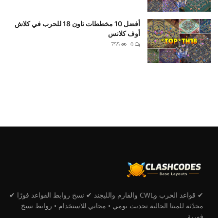
أفضل 10 مخططات تاون 18 للحرب في كلاش
أوف كلانس
755
0
✔ قواعد الحرب وCWL والفارم والليجند ✔ نسخ روابط القواعد فورًا ✔
محدّثة للميتا الحالية تحديث يومي • مجاني للاستخدام • روابط نسخ
فورية