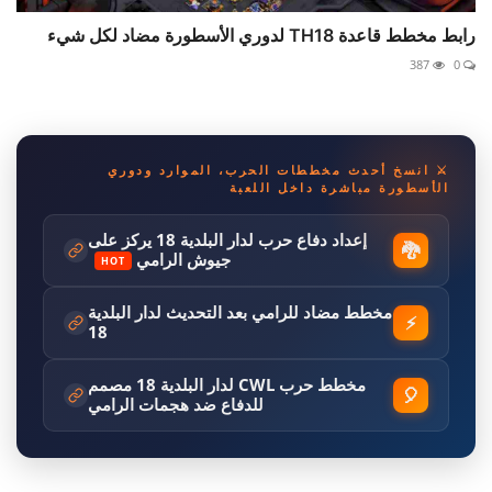
رابط مخطط قاعدة TH18 لدوري الأسطورة مضاد لكل شيء
387
0
⚔️ انسخ أحدث مخططات الحرب، الموارد ودوري
الأسطورة مباشرة داخل اللعبة
إعداد دفاع حرب لدار البلدية 18 يركز على
🐉
جيوش الرامي
HOT
مخطط مضاد للرامي بعد التحديث لدار البلدية
⚡
18
مخطط حرب CWL لدار البلدية 18 مصمم
🎈
للدفاع ضد هجمات الرامي