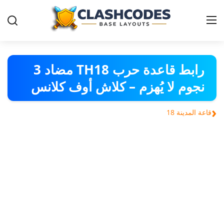
قواعد-كلاش-اوف-كلانس
رابط قاعدة حرب TH18 مضاد 3
نجوم لا يُهزم – كلاش أوف كلانس
العربية
‹
قاعة المدينة 18