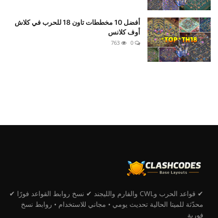
أفضل 10 مخططات تاون 18 للحرب في كلاش
أوف كلانس
763
0
✔ قواعد الحرب وCWL والفارم والليجند ✔ نسخ روابط القواعد فورًا ✔
محدّثة للميتا الحالية تحديث يومي • مجاني للاستخدام • روابط نسخ
فورية