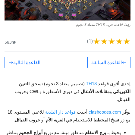
رابط قاعدة حرب TH18 مضاد 3 نجوم
★
★
★
★
★
(1)
583
القاعدة السابقة
القاعدة التالية
إحدى أقوى قواعد
TH18
(تصميم مضاد 3 نجوم) تسحق
التنين
الكهربائي
و
مقاتلات الأدغال
في دوري الأسطورة وCWL وحروب
القبائل.
يوفّر
clashcodes.com
أحدث
قواعد دار البلدية
للاعبي المستوى 18
مع زر
نسخ المخطط
للاستخدام في
القرية الأم
أو
حروب القبائل
.
يحيط بـ
برج الانتقام
مناطق ميتة، مع توزيع
أبراج الجحيم
بتناظر