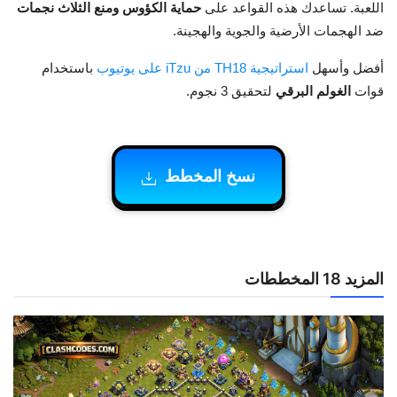
اللعبة. تساعدك هذه القواعد على
حماية الكؤوس ومنع الثلاث نجمات
ضد الهجمات الأرضية والجوية والهجينة.
أفضل وأسهل
استراتيجية TH18 من iTzu على يوتيوب
باستخدام
قوات
الغولم البرقي
لتحقيق 3 نجوم.
نسخ المخطط
المزيد 18 المخططات