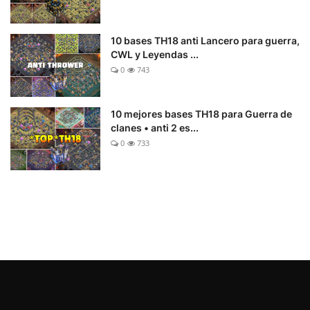
10 bases TH18 anti Lancero para guerra,
CWL y Leyendas ...
0
743
10 mejores bases TH18 para Guerra de
clanes • anti 2 es...
0
733