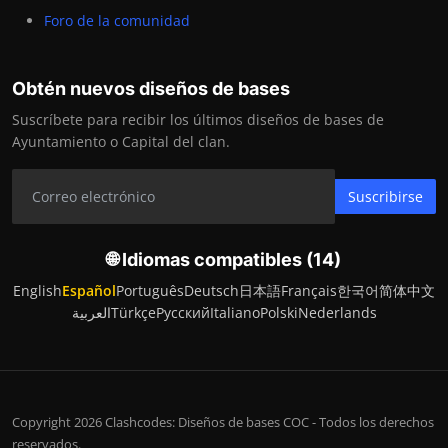
Foro de la comunidad
Obtén nuevos diseños de bases
Suscríbete para recibir los últimos diseños de bases de
Ayuntamiento o Capital del clan.
Suscribirse
🌐 Idiomas compatibles (14)
English
Español
Português
Deutsch
日本語
Français
한국어
简体中文
العربية
Türkçe
Русский
Italiano
Polski
Nederlands
Copyright 2026 Clashcodes: Diseños de bases COC - Todos los derechos
reservados.