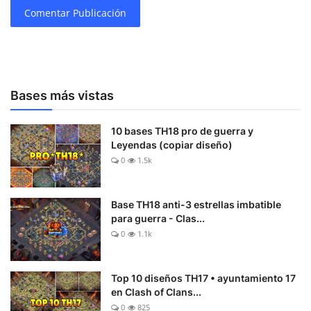
Comentar Publicación
Bases más vistas
10 bases TH18 pro de guerra y
Leyendas (copiar diseño)
0
1.5k
Base TH18 anti-3 estrellas imbatible
para guerra - Clas...
0
1.1k
Top 10 diseños TH17 • ayuntamiento 17
en Clash of Clans...
0
825