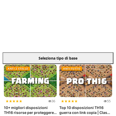
Seleziona tipo di base
ANTI 2 STELLE
ANTI-TUTTO
★
★
★
★
★
★
★
★
★
★
36
55
10+ migliori disposizioni
Top 10 disposizioni TH16
TH16 risorse per proteggere
guerra con link copia | Clash