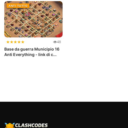
O...
...
ANTI TUTTO
★
★
★
★
★
48
Base da guerra Municipio 16
Anti Everything - link di c...