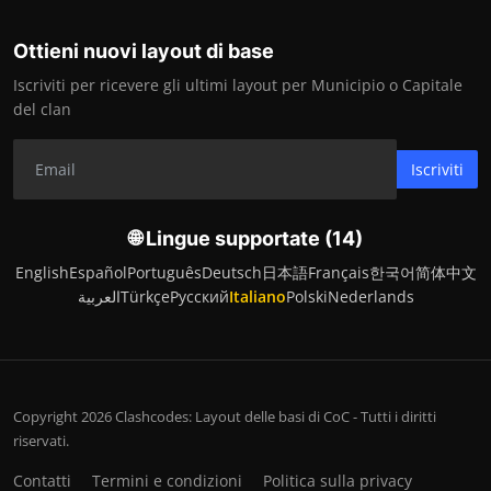
Ottieni nuovi layout di base
Iscriviti per ricevere gli ultimi layout per Municipio o Capitale
del clan
Iscriviti
🌐 Lingue supportate (14)
English
Español
Português
Deutsch
日本語
Français
한국어
简体中文
العربية
Türkçe
Русский
Italiano
Polski
Nederlands
Copyright 2026 Clashcodes: Layout delle basi di CoC - Tutti i diritti
riservati.
Contatti
Termini e condizioni
Politica sulla privacy