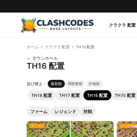
クラクラ 配置
クラクラ 配置
ホーム
クラクラ 配置
TH16 配置
日本語
← タウンホール
TH16 配置
並び替え：
最新順
閲覧数順
評価順
TH18 配置
TH17 配置
TH16 配置
TH15 配置
ファーム
レジェンド
対戦
アンチ2
アンチ全