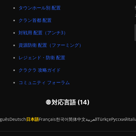
タウンホール別 配置
クラン首都 配置
対戦用 配置（アンチ3）
資源防衛 配置（ファーミング）
レジェンド・防衛 配置
クラクラ 攻略ガイド
コミュニティ フォーラム
🌐 対応言語 (14)
uguês
Deutsch
日本語
Français
한국어
简体中文
العربية
Türkçe
Русский
Ital