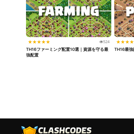
★
★
★
★
★
★
★
★
★
524
TH16ファーミング配置10選｜資源を守る最
TH16最
強配置