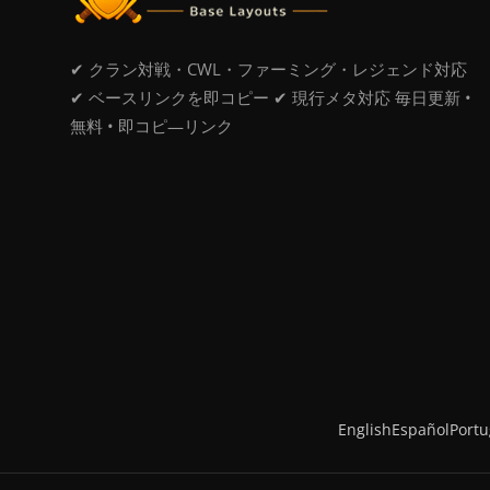
✔ クラン対戦・CWL・ファーミング・レジェンド対応
✔ ベースリンクを即コピー ✔ 現行メタ対応 毎日更新 •
無料 • 即コピ―リンク
English
Español
Port