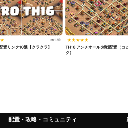
★
★
★
★
★
★
1.8k
強配置リンク10選【クラクラ】
TH16 アンチオール 対戦配置（コ
ク）
配置・攻略・コミュニティ