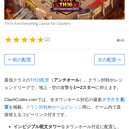
TH16 Anti Everything Layout For Clashers
★
★
★
★
★
(2)
4k
前の配置
次の配置
最強クラスの
TH16配置
（
アンチオール
）。クラン対戦やレジ
ェンドリーグで、地上・空の攻撃を
1〜2スター
に抑えます。
ClashCodes.comでは、全タウンホール対応の最新
クラクラ 配
置
を掲載。
クラン対戦
や
ホームビレッジ
用に、ゲーム内で直
接使えるコピーリンク付きです。
インビジブル呪文タワー
をタウンホール付近に配置し、