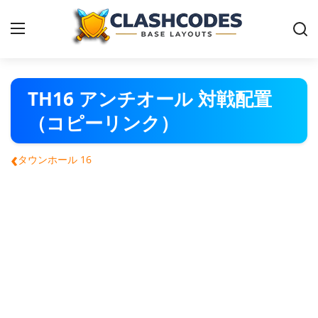
クラクラ 配置
TH16 アンチオール 対戦配置
（コピーリンク）
日本語
‹
タウンホール 16