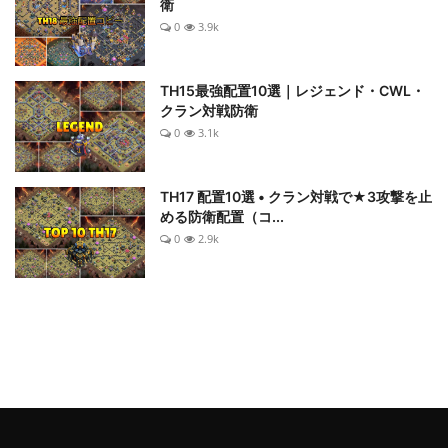
衛
0
3.9k
TH15最強配置10選｜レジェンド・CWL・
クラン対戦防衛
0
3.1k
TH17 配置10選 • クラン対戦で★3攻撃を止
める防衛配置（コ...
0
2.9k