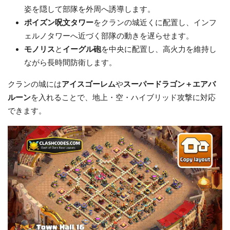
姿を隠して部隊を外周へ誘導します。
ポイズン呪文タワー
をクランの城近くに配置し、インフ
ェルノタワーへ近づく部隊の動きを遅らせます。
モノリス
と
イーグル砲
を中央に配置し、高火力を維持し
ながら長時間防衛します。
クランの城には
アイスゴーレム
や
スーパードラゴン＋エアバ
ルーン
を入れることで、地上・空・ハイブリッド攻撃に対応
できます。