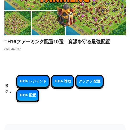
TH16ファーミング配置10選｜資源を守る最強配置
0
527
TH16 レジェンド
TH16 対戦
クラクラ 配置
タ
グ：
TH16 配置