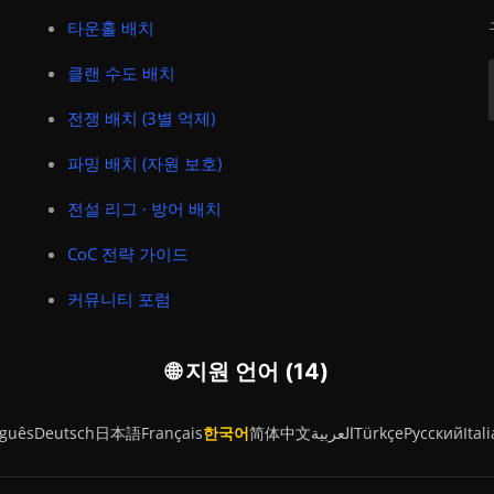
타운홀 배치
클랜 수도 배치
전쟁 배치 (3별 억제)
파밍 배치 (자원 보호)
전설 리그 · 방어 배치
CoC 전략 가이드
커뮤니티 포럼
🌐 지원 언어 (14)
uguês
Deutsch
日本語
Français
한국어
简体中文
العربية
Türkçe
Русский
Ital