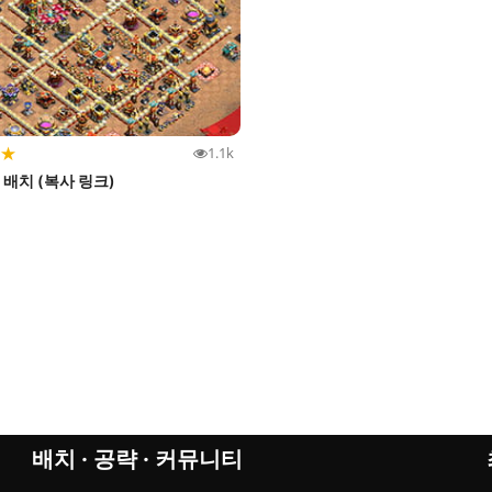
★
1.1k
쟁 배치 (복사 링크)
배치 · 공략 · 커뮤니티