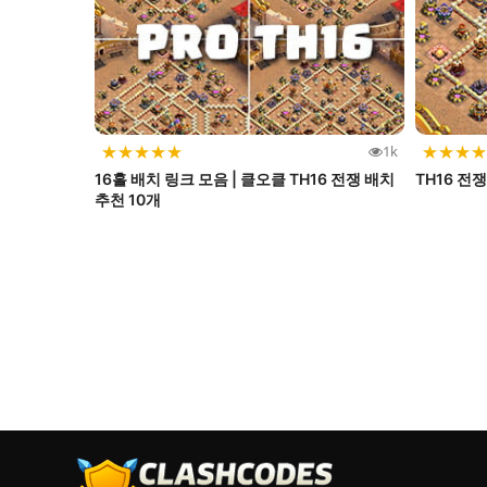
★
★
★
★
★
★
★
★
★
1k
16홀 배치 링크 모음 | 클오클 TH16 전쟁 배치
TH16 전
추천 10개