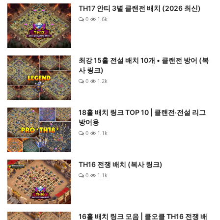
TH17 안티 3별 클랜전 배치 (2026 최신)
0
1.6k
최강 15홀 전설 배치 10개 • 클랜전 방어 (복
사 링크)
0
1.2k
18홀 배치 링크 TOP 10 | 클랜전·전설 리그
방어용
0
1.1k
TH16 전쟁 배치 (복사 링크)
0
1.1k
16홀 배치 링크 모음 | 클오클 TH16 전쟁 배