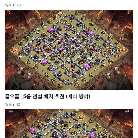
0
210
클오클 15홀 전설 배치 추천 (메타 방어)
0
121