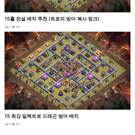
15홀 전설 배치 추천 (트로피 방어·복사 링크)
0
68
15 최강 일렉트로 드래곤 방어 배치
0
65