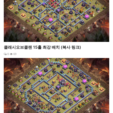
클래시오브클랜 15홀 최강 배치 (복사 링크)
0
69