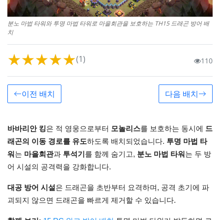
분노 마법 타워와 투명 마법 타워로 마을회관을 보호하는 TH15 드래곤 방어 배
치
★
★
★
★
★
(1)
110
이전 배치
다음 배치
바바리안 킹
은 적 영웅으로부터
모놀리스
를 보호하는 동시에
드
래곤의 이동 경로를 유도
하도록 배치되었습니다.
투명 마법 타
워
는
마을회관
과
투석기
를 함께 숨기고,
분노 마법 타워
는 두 방
어 시설의 공격력을 강화합니다.
대공 방어 시설
은 드래곤을 초반부터 요격하며, 공격 초기에 파
괴되지 않으면 드래곤을 빠르게 제거할 수 있습니다.