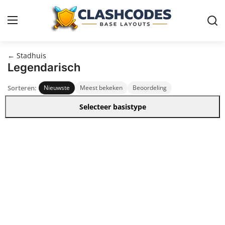
← Stadhuis
Basislayouts
Legendarisch
Sorteren:
Nieuwste
Meest bekeken
Beoordeling
Nederlands
Selecteer basistype