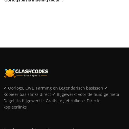
✔ Oorlogs, CWL, Farming en Legendarisch basissen ✔
Kopieer basislinks direct ✔ Bijgewerkt voor de huidige meta
Dagelijks bijgewerkt • Gratis te gebruiken • Directe
kopieerlinks