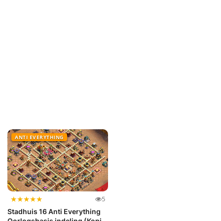
ANTI EVERYTHING
★
★
★
★
★
5
Stadhuis 16 Anti Everything
Oorlogsbasis indeling (Kopi...