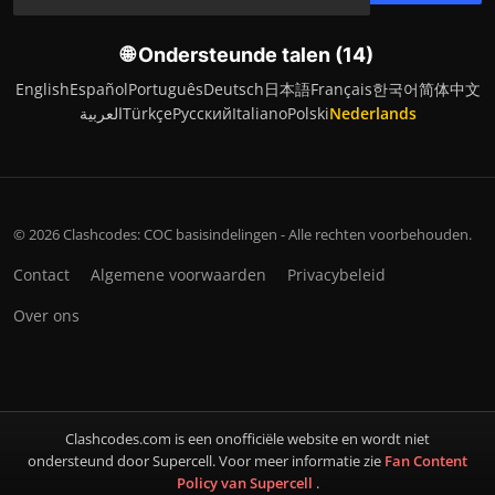
🌐 Ondersteunde talen (14)
English
Español
Português
Deutsch
日本語
Français
한국어
简体中文
العربية
Türkçe
Русский
Italiano
Polski
Nederlands
© 2026 Clashcodes: COC basisindelingen - Alle rechten voorbehouden.
Contact
Algemene voorwaarden
Privacybeleid
Over ons
Clashcodes.com is een onofficiële website en wordt niet
ondersteund door Supercell. Voor meer informatie zie
Fan Content
Policy van Supercell
.