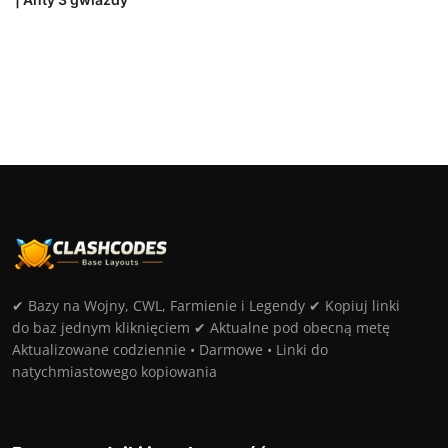
✔ Bazy na Wojny, CWL, Farmienie i Legendy ✔ Kopiuj linki
do baz jednym kliknięciem ✔ Aktualne pod obecną metę
Aktualizowane codziennie • Darmowe • Linki do
natychmiastowego kopiowania