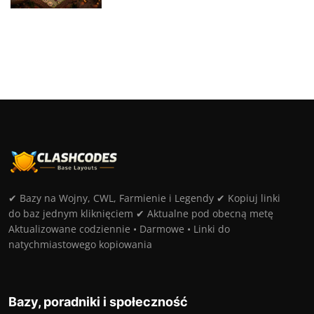
✔ Bazy na Wojny, CWL, Farmienie i Legendy ✔ Kopiuj linki
do baz jednym kliknięciem ✔ Aktualne pod obecną metę
Aktualizowane codziennie • Darmowe • Linki do
natychmiastowego kopiowania
Bazy, poradniki i społeczność