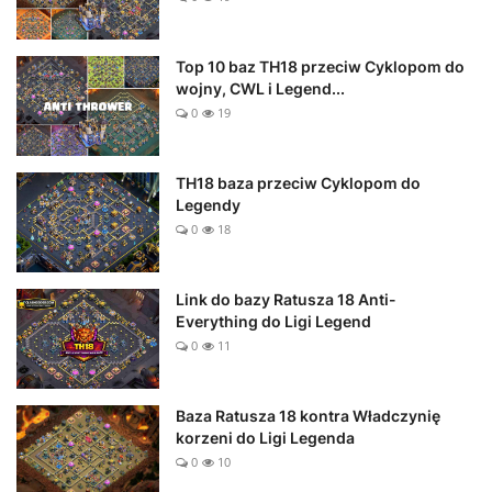
Top 10 baz TH18 przeciw Cyklopom do
wojny, CWL i Legend...
0
19
TH18 baza przeciw Cyklopom do
Legendy
0
18
Link do bazy Ratusza 18 Anti-
Everything do Ligi Legend
0
11
Baza Ratusza 18 kontra Władczynię
korzeni do Ligi Legenda
0
10