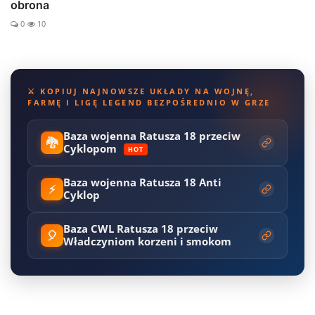
obrona
0
10
⚔️ KOPIUJ NAJNOWSZE UKŁADY NA WOJNĘ,
FARMĘ I LIGĘ LEGEND BEZPOŚREDNIO W GRZE
Baza wojenna Ratusza 18 przeciw
🐉
Cyklopom
HOT
Baza wojenna Ratusza 18 Anti
⚡
Cyklop
Baza CWL Ratusza 18 przeciw
🎈
Władczyniom korzeni i smokom