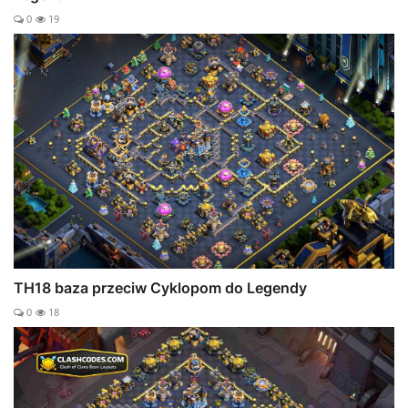
0
19
TH18 baza przeciw Cyklopom do Legendy
0
18