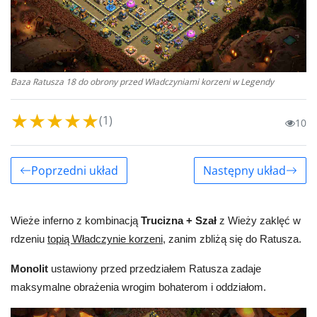
Baza Ratusza 18 do obrony przed Władczyniami korzeni w Legendy
★
★
★
★
★
(1)
10
Poprzedni układ
Następny układ
Wieże inferno z kombinacją
Trucizna + Szał
z Wieży zaklęć w
rdzeniu
topią Władczynie korzeni
, zanim zbliżą się do Ratusza.
Monolit
ustawiony przed przedziałem Ratusza zadaje
maksymalne obrażenia wrogim bohaterom i oddziałom.