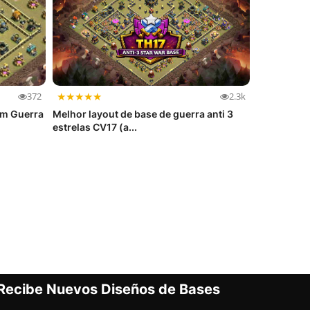
★
★
★
★
★
372
2.3k
em Guerra
Melhor layout de base de guerra anti 3
estrelas CV17 (a...
Recibe Nuevos Diseños de Bases