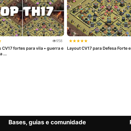
★
★
★
★
★
★
958
 CV17 fortes para vila • guerra e
Layout CV17 para Defesa Forte 
 ...
Bases, guias e comunidade