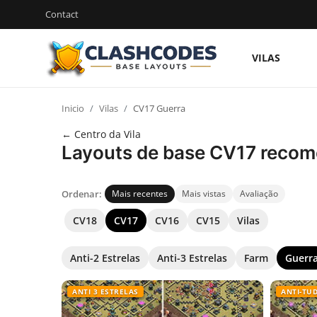
Contact
VILAS
Contact
Inicio
Vilas
CV17 Guerra
Vilas
← Centro da Vila
Layouts de base CV17 reco
Português
Ordenar:
Mais recentes
Mais vistas
Avaliação
CV18
CV17
CV16
CV15
Vilas
Anti-2 Estrelas
Anti-3 Estrelas
Farm
Guerr
ANTI 3 ESTRELAS
ANTI-TU