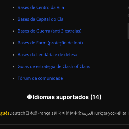
Bases de Centro da Vila
Bases da Capital do Clã
Bases de Guerra (anti 3 estrelas)
Bases de Farm (proteção de loot)
Bases da Lendária e de defesa
Guias de estratégia de Clash of Clans
Fórum da comunidade
🌐 Idiomas suportados (14)
uguês
Deutsch
日本語
Français
한국어
简体中文
العربية
Türkçe
Русский
Ital