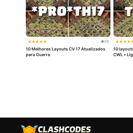
★
★
★
★
★
★
★
★
★
55
10 Melhores Layouts CV 17 Atualizados
10 layouts
para Guerra
CWL • Liga