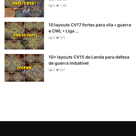
0
1.6k
10 layouts CV17 fortes para vila • guerra
e CWL • Liga ...
0
971
10+ layouts CV15 de Lenda para defesa
de guerra imbatível
0
821