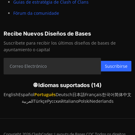
Guias de estratégia de Clash of Clans
Fórum da comunidade
Recibe Nuevos Diseños de Bases
Suscríbete para recibir los últimos diseños de bases de
ayuntamiento o capital
Suscribirse
🌐 Idiomas suportados (14)
English
Español
Português
Deutsch
日本語
Français
한국어
简体中文
العربية
Türkçe
Русский
Italiano
Polski
Nederlands
Copyright 2026 ClashCodes: Layouts de Bases COC Todos os direitos