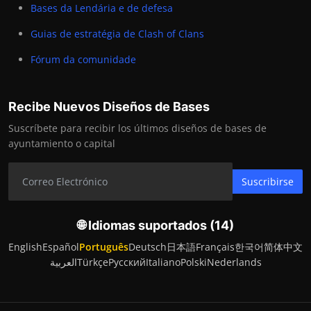
Bases da Lendária e de defesa
Guias de estratégia de Clash of Clans
Fórum da comunidade
Recibe Nuevos Diseños de Bases
Suscríbete para recibir los últimos diseños de bases de
ayuntamiento o capital
Suscribirse
🌐 Idiomas suportados (14)
English
Español
Português
Deutsch
日本語
Français
한국어
简体中文
العربية
Türkçe
Русский
Italiano
Polski
Nederlands