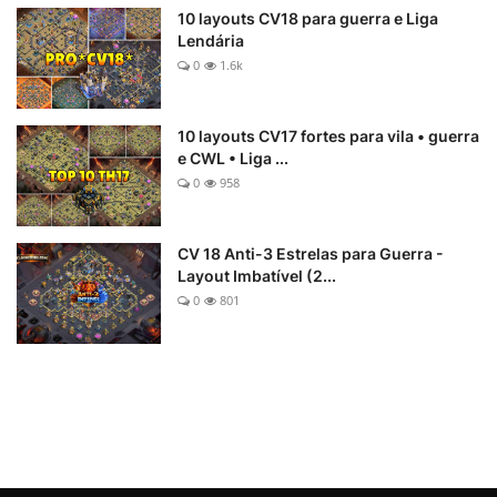
10 layouts CV18 para guerra e Liga
Lendária
0
1.6k
10 layouts CV17 fortes para vila • guerra
e CWL • Liga ...
0
958
CV 18 Anti-3 Estrelas para Guerra -
Layout Imbatível (2...
0
801