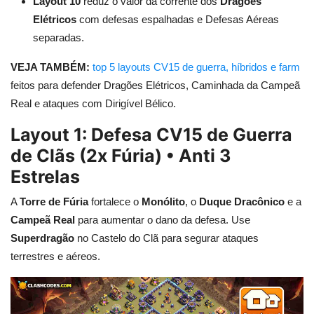
Layout 10
reduz o valor da corrente dos
Dragões
Elétricos
com defesas espalhadas e Defesas Aéreas
separadas.
VEJA TAMBÉM:
top 5 layouts CV15 de guerra, híbridos e farm
feitos para defender Dragões Elétricos, Caminhada da Campeã
Real e ataques com Dirigível Bélico.
Layout 1: Defesa CV15 de Guerra
de Clãs (2x Fúria) • Anti 3
Estrelas
A
Torre de Fúria
fortalece o
Monólito
, o
Duque Dracônico
e a
Campeã Real
para aumentar o dano da defesa. Use
Superdragão
no Castelo do Clã para segurar ataques
terrestres e aéreos.