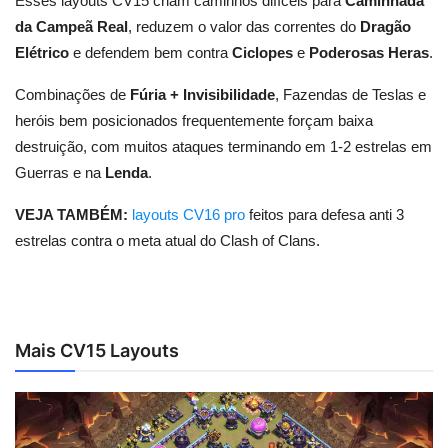
Esses layouts CV15 criam caminhos difíceis para
Caminhada
da Campeã Real
, reduzem o valor das correntes do
Dragão
Elétrico
e defendem bem contra
Ciclopes
e
Poderosas Heras
.
Combinações de
Fúria + Invisibilidade
, Fazendas de Teslas e
heróis bem posicionados frequentemente forçam baixa
destruição, com muitos ataques terminando em 1-2 estrelas em
Guerras e na
Lenda
.
VEJA TAMBÉM:
layouts CV16 pro
feitos para defesa anti 3
estrelas contra o meta atual do Clash of Clans.
Mais CV15 Layouts