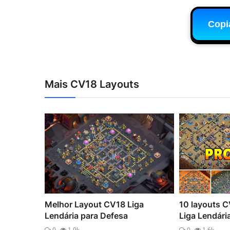
Copi
Mais CV18 Layouts
Melhor Layout CV18 Liga
10 layouts C
Lendária para Defesa
Liga Lendári
0
1.9k
0
1.6k