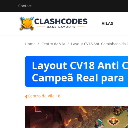
Contact
VILAS
Contact
Home
Centro da Vila
Layout CV18 Anti Caminhada da C
Vilas
Layout CV18 Anti
Português
Campeã Real para 
‹
Centro da Vila 18