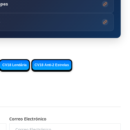
opes
e
CV18 Lendária
CV18 Anti-2 Estrelas
Correo Electrónico