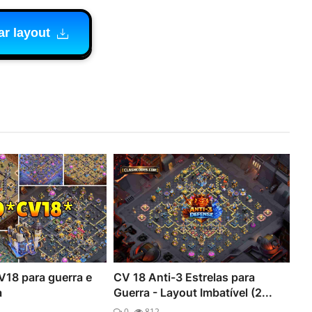
ar layout
V18 para guerra e
CV 18 Anti-3 Estrelas para
a
Guerra - Layout Imbatível (2...
0
812