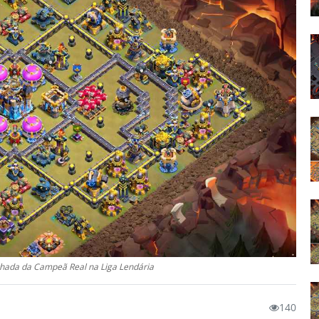
nhada da Campeã Real na Liga Lendária
140