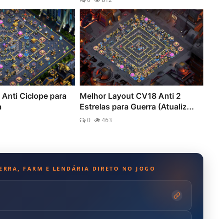
Anti Ciclope para
Melhor Layout CV18 Anti 2
a
Estrelas para Guerra (Atualiz...
0
463
UERRA, FARM E LENDÁRIA DIRETO NO JOGO