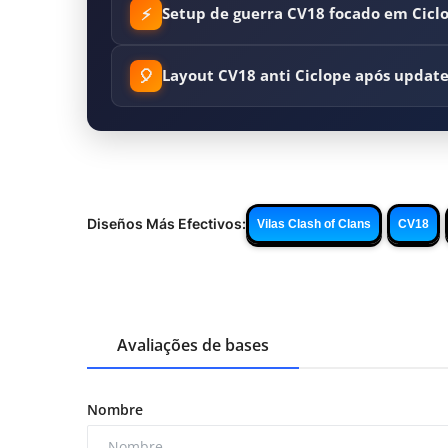
⚡
Setup de guerra CV18 focado em Cicl
🎈
Layout CV18 anti Ciclope após updat
Diseños Más Efectivos:
Vilas Clash of Clans
CV18
Avaliações de bases
Nombre