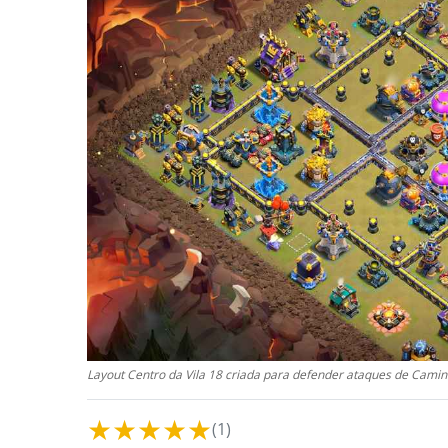
Layout Centro da Vila 18 criada para defender ataques de Cami
★
★
★
★
★
(1)