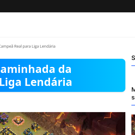
ampeã Real para Liga Lendária
S
 Caminhada da
Liga Lendária
M