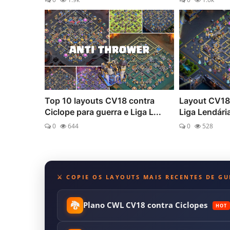
Top 10 layouts CV18 contra
Layout CV18 
Ciclope para guerra e Liga L...
Liga Lendári
0
644
0
528
⚔️ COPIE OS LAYOUTS MAIS RECENTES DE G
🐉
Plano CWL CV18 contra Ciclopes
HOT