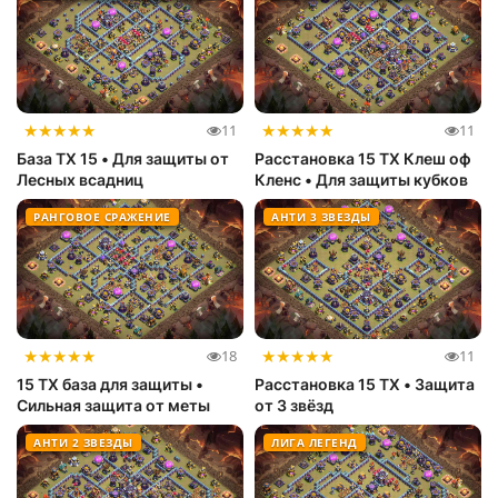
★
★
★
★
★
★
★
★
★
★
11
11
База ТХ 15 • Для защиты от
Расстановка 15 ТХ Клеш оф
Лесных всадниц
Кленс • Для защиты кубков
РАНГОВОЕ СРАЖЕНИЕ
АНТИ 3 ЗВЕЗДЫ
★
★
★
★
★
★
★
★
★
★
18
11
15 ТХ база для защиты •
Расстановка 15 ТХ • Защита
Сильная защита от меты
от 3 звёзд
АНТИ 2 ЗВЕЗДЫ
ЛИГА ЛЕГЕНД