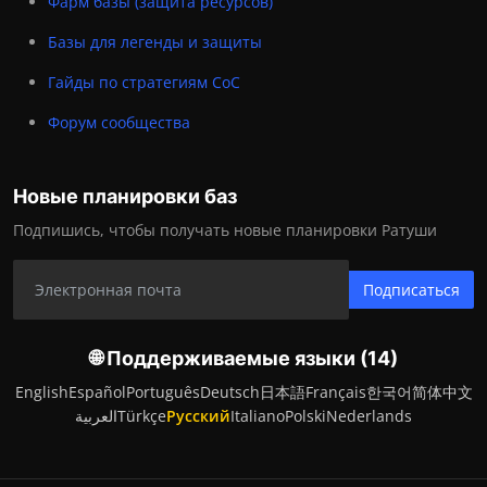
Фарм базы (защита ресурсов)
Базы для легенды и защиты
Гайды по стратегиям CoC
Форум сообщества
Новые планировки баз
Подпишись, чтобы получать новые планировки Ратуши
Подписаться
🌐 Поддерживаемые языки (14)
English
Español
Português
Deutsch
日本語
Français
한국어
简体中文
العربية
Türkçe
Русский
Italiano
Polski
Nederlands