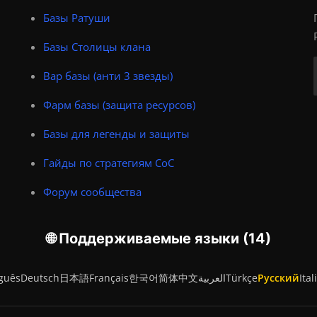
Базы Ратуши
Базы Столицы клана
Вар базы (анти 3 звезды)
Фарм базы (защита ресурсов)
Базы для легенды и защиты
Гайды по стратегиям CoC
Форум сообщества
🌐 Поддерживаемые языки (14)
guês
Deutsch
日本語
Français
한국어
简体中文
العربية
Türkçe
Русский
Ital