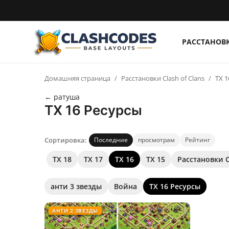
РАССТАНОВ
Расстановки
Домашняя страница
Расстановки Clash of Clans
ТХ 1
Русский
← ратуша
ТХ 16 Ресурсы
Сортировка:
Последние
просмотрам
Рейтинг
ТХ 18
ТХ 17
ТХ 16
ТХ 15
Расстановки C
анти 3 звезды
Война
ТХ 16 Ресурсы
АНТИ 2 ЗВЕЗДЫ