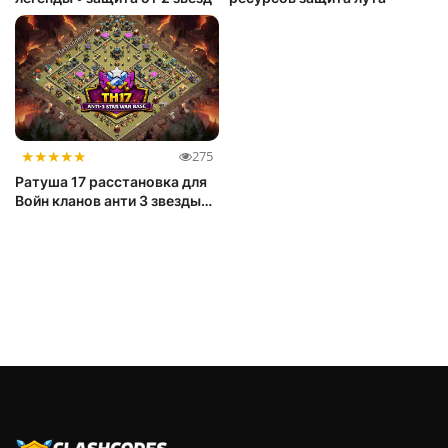
★
★
★
★
★
275
Ратуша 17 расстановка для
Войн кланов анти 3 звезды
(2026)