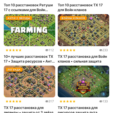
Топ 10 расстановок Ратуши
Топ 10 расстановок ТХ 17
17 с ссылками для Войн
для Войн кланов
кланов...
АНТИ 2 ЗВЕЗДЫ
ВОЙНЫ КЛАНОВ
★
★
★
★
★
★
★
★
★
★
112
233
10+ лучших расстановок ТХ
ТХ 17 расстановка для Войн
17 • Защита ресурсов • Анти
кланов • сильная защита
2...
ЛЕГЕНДА
★
★
★
★
★
★
★
★
★
★
317
133
ТХ 17 расстановка для
ТХ 17 расстановка для
легенды • защита от 2 звёзд
ресурсов защита лута