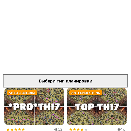
Выбери тип планировки
АНТИ 3 ЗВЕЗДЫ
ANTI-EVERYTHING
★
★
★
★
★
★
★
★
★
★
53
1к