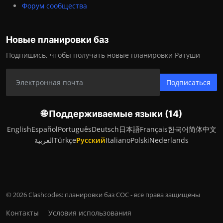
Форум сообщества
Новые планировки баз
Подпишись, чтобы получать новые планировки Ратуши
Подписаться
🌐 Поддерживаемые языки (14)
English
Español
Português
Deutsch
日本語
Français
한국어
简体中文
العربية
Türkçe
Русский
Italiano
Polski
Nederlands
© 2026 Clashcodes: планировки баз COC - все права защищены
Контакты
Условия использования