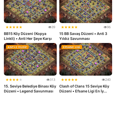
★
★
★
★
★
★
★
★
★
★
39
96
BB15 Köy Düzeni (Kopya
15 BB Savaş Düzeni • Anti 3
Linkli) • Anti Her Şeye Karşı
Yıldız Savunması
ANTI-2 YILDIZ
EFSANE LIGI
★
★
★
★
★
★
★
★
★
★
313
240
15. Seviye Belediye Binası Köy
Clash of Clans 15 Seviye Köy
Düzeni • Legend Savunması
Düzeni • Efsane Ligi En İy...