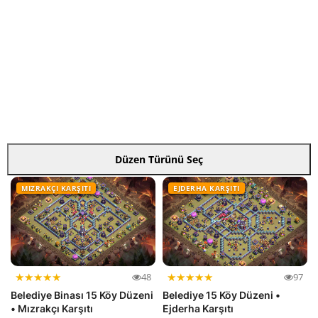
Düzen Türünü Seç
MIZRAKÇI KARŞITI
EJDERHA KARŞITI
★
★
★
★
★
★
★
★
★
★
48
97
Belediye Binası 15 Köy Düzeni
Belediye 15 Köy Düzeni •
• Mızrakçı Karşıtı
Ejderha Karşıtı