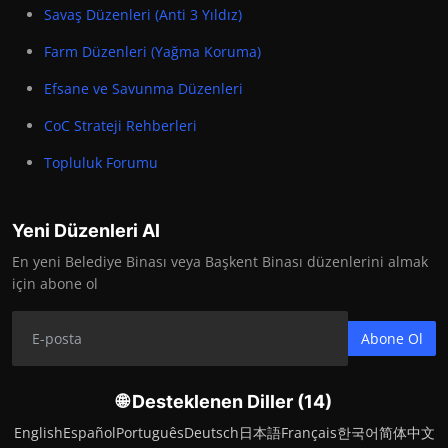
Savaş Düzenleri (Anti 3 Yıldız)
Farm Düzenleri (Yağma Koruma)
Efsane ve Savunma Düzenleri
CoC Strateji Rehberleri
Topluluk Forumu
Yeni Düzenleri Al
En yeni Belediye Binası veya Başkent Binası düzenlerini almak
için abone ol
Abone Ol
🌐 Desteklenen Diller (14)
English
Español
Português
Deutsch
日本語
Français
한국어
简体中文