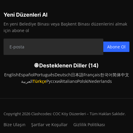
Yeni Düzenleri Al
En yeni Belediye Binası veya Başkent Binası düzenlerini almak
için abone ol
Abone Ol
🌐 Desteklenen Diller (14)
English
Español
Português
Deutsch
日本語
Français
한국어
简体中文
العربية
Türkçe
Русский
Italiano
Polski
Nederlands
Copyright 2026 Clashcodes: COC Köy Düzenleri – Tüm Hakları Saklıdır.
Bize Ulaşın
Şartlar ve Koşullar
Gizlilik Politikası