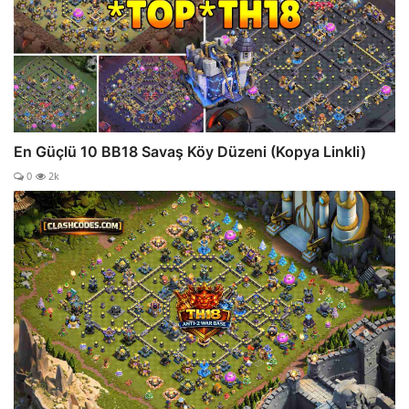
En Güçlü 10 BB18 Savaş Köy Düzeni (Kopya Linkli)
0
2k