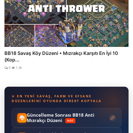
BB18 Savaş Köy Düzeni • Mızrakçı Karşıtı En İyi 10
(Kop...
0
1.3k
⚔️ EN YENI SAVAŞ, FARM VE EFSANE
DÜZENLERINI OYUNDA DIREKT KOPYALA
Güncelleme Sonrası BB18 Anti
🐉
Mızrakçı Düzeni
HOT