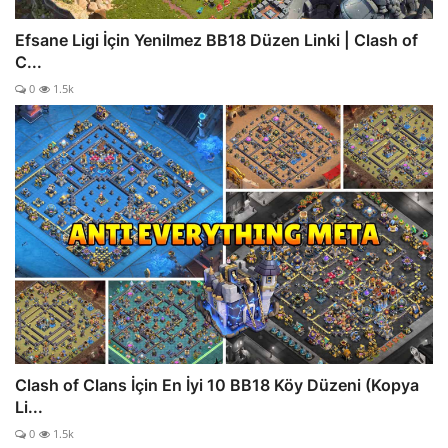
Efsane Ligi İçin Yenilmez BB18 Düzen Linki | Clash of
C...
0
1.5k
Clash of Clans İçin En İyi 10 BB18 Köy Düzeni (Kopya
Li...
0
1.5k