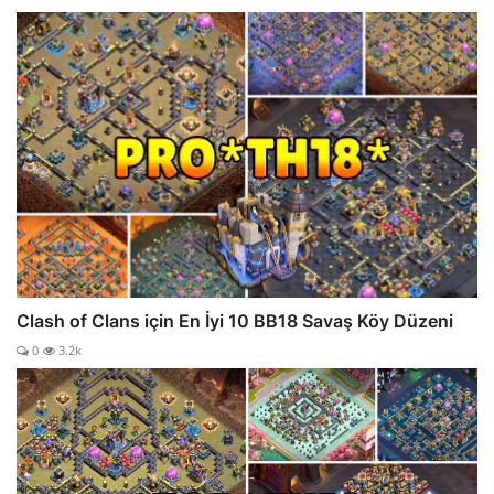
Clash of Clans için En İyi 10 BB18 Savaş Köy Düzeni
0
3.2k