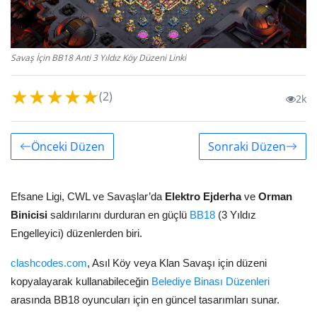
Savaş İçin BB18 Anti 3 Yıldız Köy Düzeni Linki
★
★
★
★
★
(2)
2k
Önceki Düzen
Sonraki Düzen
Efsane Ligi, CWL ve Savaşlar’da
Elektro Ejderha
ve
Orman
Binicisi
saldırılarını durduran en güçlü
BB18
(3 Yıldız
Engelleyici) düzenlerden biri.
clashcodes.com
, Asıl Köy veya Klan Savaşı için düzeni
kopyalayarak kullanabileceğin
Belediye Binası Düzenleri
arasında BB18 oyuncuları için en güncel tasarımları sunar.