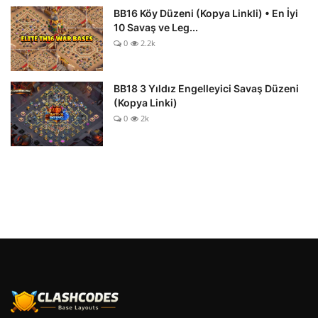
BB16 Köy Düzeni (Kopya Linkli) • En İyi
10 Savaş ve Leg...
0
2.2k
BB18 3 Yıldız Engelleyici Savaş Düzeni
(Kopya Linki)
0
2k