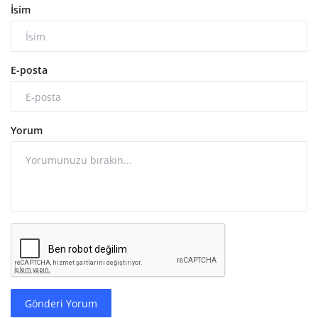
İsim
E-posta
Yorum
Gönderi Yorum