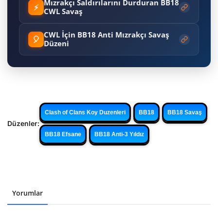
Mızrakçı Saldırılarını Durduran BB18
⚡
CWL Savaş
CWL İçin BB18 Anti Mızrakçı Savaş
🎈
Düzeni
Clash of Clans Koy Duzenleri
BB18
BB18 Savaş
Düzenler:
BB18 Efsane
BB18 Anti-3 Yıldız
Yorumlar