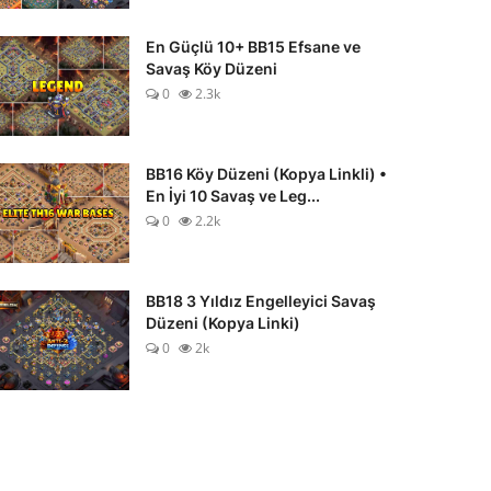
En Güçlü 10+ BB15 Efsane ve
Savaş Köy Düzeni
0
2.3k
BB16 Köy Düzeni (Kopya Linkli) •
En İyi 10 Savaş ve Leg...
0
2.2k
BB18 3 Yıldız Engelleyici Savaş
Düzeni (Kopya Linki)
0
2k