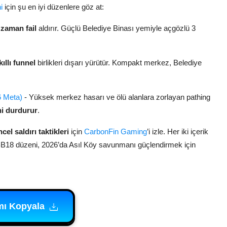
i
için şu en iyi düzenlere göz at:
a
zaman fail
aldırır. Güçlü Belediye Binası yemiyle açgözlü 3
ıllı funnel
birlikleri dışarı yürütür. Kompakt merkez, Belediye
6 Meta)
- Yüksek merkez hasarı ve ölü alanlara zorlayan pathing
ni durdurur
.
cel saldırı taktikleri
için
CarbonFin Gaming
’i izle. Her iki içerik
u BB18 düzeni, 2026’da Asıl Köy savunmanı güçlendirmek için
mı Kopyala