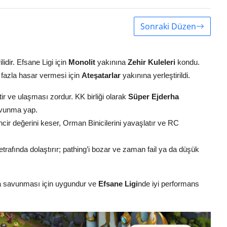
Sonraki Düzen
idir. Efsane Ligi için
Monolit
yakınına
Zehir Kuleleri
kondu.
 fazla hasar vermesi için
Ateşatarlar
yakınına yerleştirildi.
tir ve ulaşması zordur. KK birliği olarak
Süper Ejderha
savunma yap.
ncir değerini keser, Orman Binicilerini yavaşlatır ve RC
etrafında dolaştırır; pathing’i bozar ve zaman fail ya da düşük
pa savunması için uygundur ve
Efsane Ligi
nde iyi performans