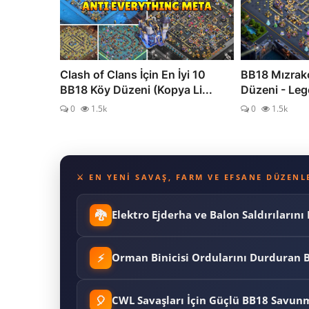
Clash of Clans İçin En İyi 10
BB18 Mızrakç
BB18 Köy Düzeni (Kopya Li...
Düzeni - Le
0
1.5k
0
1.5k
⚔️ EN YENI SAVAŞ, FARM VE EFSANE DÜZEN
🐉
Elektro Ejderha ve Balon Saldırıların
⚡
Orman Binicisi Ordularını Durduran
🎈
CWL Savaşları İçin Güçlü BB18 Savun