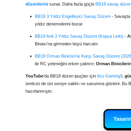
düzenlerini
sunar. Daha fazla güçlü
BB18 savaş düzen
BB18 3 Yıldız Engelleyici Savaş Düzeni
- Savaşt
yıldız denemelerini bozar.
BB18 Anti 3 Yıldız Savaş Düzeni (Kopya Linki)
-
Ak
Binası’na girmeden büyü harcatır.
BB18 Orman Binicisi’ne Karşı Savaş Düzeni (202
ile RC yeteneğini erken yaktırır;
Orman Binicileri
YouTube
’da BB18 düzen ipuçları için
Itzu Gaming
’i,
gün
üreticisi de üst seviye saldırı ve savunma gösterir. B
hazırlanmıştır.
Tasarı