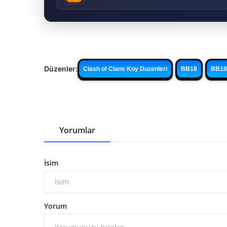
Düzenler:
Clash of Clans Koy Duzenleri
BB18
BB18
Yorumlar
İsim
Yorum