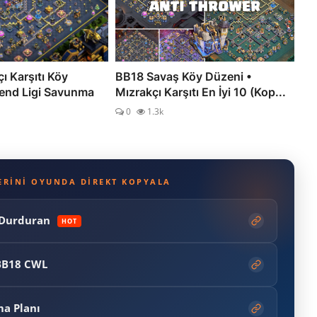
ı Karşıtı Köy
BB18 Savaş Köy Düzeni •
gend Ligi Savunma
Mızrakçı Karşıtı En İyi 10 (Kop...
0
1.3k
LERINI OYUNDA DIREKT KOPYALA
ı Durduran
HOT
 BB18 CWL
ma Planı