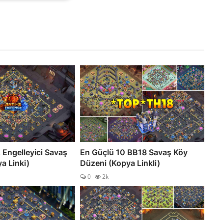
z Engelleyici Savaş
En Güçlü 10 BB18 Savaş Köy
a Linki)
Düzeni (Kopya Linkli)
0
2k