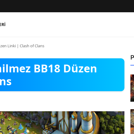
ERI
zen Linki | Clash of Clans
P
enilmez BB18 Düzen
ans