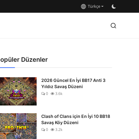
Türkçe
opüler Düzenler
2026 Güncel En İyi BB17 Anti 3
Yıldız Savaş Düzeni
0
3.6k
Clash of Clans için En İyi 10 BB18
Savaş Köy Düzeni
0
3.2k