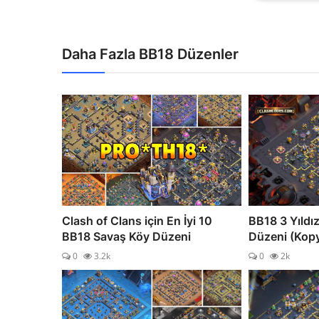
Daha Fazla BB18 Düzenler
Clash of Clans için En İyi 10
BB18 3 Yıldı
BB18 Savaş Köy Düzeni
Düzeni (Kopy
0
3.2k
0
2k