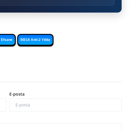
 Efsane
BB18 Anti-2 Yıldız
E-posta