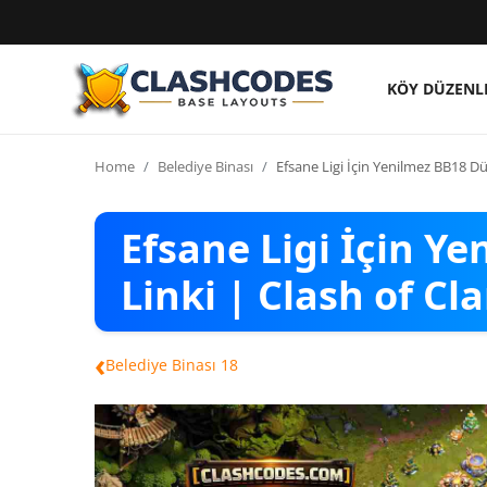
KÖY DÜZENL
Köy Düzenleri
Home
Belediye Binası
Efsane Ligi İçin Yenilmez BB18 Dü
Türkçe
Efsane Ligi İçin Y
Linki | Clash of Cl
‹
Belediye Binası 18