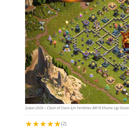
Şubat 2026 – Clash of Clans İçin Yenilmez BB18 Efsane Ligi Düzen
★
★
★
★
★
(2)