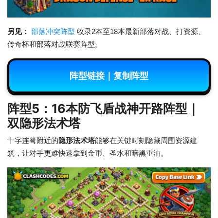
另见：
部落冲突阵型
收录2本至18本最新部落对战、打资源、
传奇杯和部落对战联赛阵型。
阵型链接｜复制阵型
阵型5：16本防飞盾战神开路阵型｜
双隐形法术塔
十字连弩附近的
隐形法术塔
能够在关键时刻隐藏周围资源建
筑，让对手更难快速拿到金币、圣水和暗黑重油。