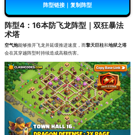
阵型链接｜复制阵型
阵型4：16本防飞龙阵型｜双狂暴法
术塔
空气炮
能够推开飞龙并延缓推进速度，而
擎天巨柱
和
地狱之塔
会在其穿越阵型时持续造成高额伤害。