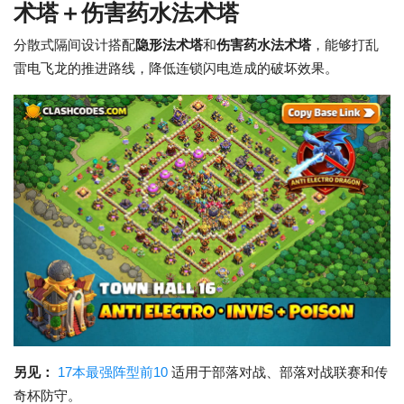
术塔＋伤害药水法术塔
分散式隔间设计搭配
隐形法术塔
和
伤害药水法术塔
，能够打乱
雷电飞龙的推进路线，降低连锁闪电造成的破坏效果。
另见：
17本最强阵型前10
适用于部落对战、部落对战联赛和传
奇杯防守。