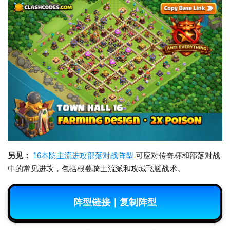
另见：
16本防主流进攻部落对战阵型
可应对传奇杯和部落对战
中的常见进攻，包括根蔓骑士流派和攻城飞艇战术。
阵型链接｜复制阵型