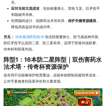
失。
应对当前主流进攻
，包括根蔓骑士、雷电飞龙、巨矛投手
和隐秘哥布林。
利用隔间设计、陷阱和法术塔布局，
保护关键资源建筑
，
降低高收益掠夺的成功率。
另见：
16本最强阵型前10
包含防根蔓骑士、防飞盾战神开路、
防巨矛投手以及防二星、防三星布局，适用于部落对战联赛、
传奇杯和部落对战。
阵型1：16本防二星阵型｜双伤害药水
法术塔・传奇杯资源保护
该布局不仅能够保护暗黑重油，还能有效限制高摧毁率进攻，
让对手更难拿到高星评价和大量资源。