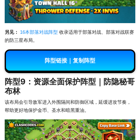
另见：
16本部落对战阵型
收录适用于部落对战、部落对战联赛
的防三星布局。
阵型链接｜复制阵型
阵型9：资源全面保护阵型｜防隐秘哥
布林
该布局会引导敌军进入外围隔间和防御区域，延缓进攻节奏，
帮助更好地保护金币、圣水和暗黑重油。