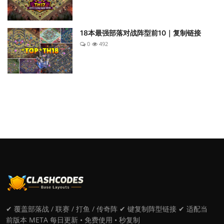
18本最强部落对战阵型前10｜复制链接
0
492
✔ 覆盖部落战 / 联赛 / 打鱼 / 传奇阵 ✔ 键复制阵型链接 ✔ 适配当
前版本 META 每日更新 • 免费使用 • 秒复制