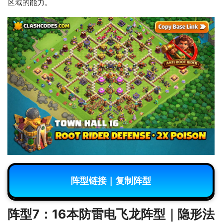
区域的能力。
阵型链接｜复制阵型
阵型7：16本防雷电飞龙阵型｜隐形法