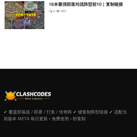
18本最强部落对战阵型前10｜复制链接
0
489
✔ 覆盖部落战 / 联赛 / 打鱼 / 传奇阵 ✔ 键复制阵型链接 ✔ 适配当
前版本 META 每日更新 • 免费使用 • 秒复制