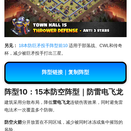
另见：
18本防巨矛投手阵型前10
适用于部落战、CWL和传奇
杯，减少被巨矛投手打出三星。
阵型链接｜复制阵型
阵型10：15本防空阵型｜防雷电飞龙
建筑采用分散布局，降低
雷电飞龙
连锁伤害效果，同时避免雷
电法术一次覆盖多个防御。
防空火箭
分开放置在不同区域，减少被同时冰冻或集中摧毁的
风险。