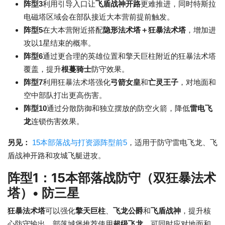
阵型3
利用引导入口让
飞盾战神开路
更难推进，同时特斯拉
电磁塔区域会在部队接近大本营前提前触发。
阵型5
在大本营附近搭配
隐形法术塔＋狂暴法术塔
，增加进
攻以1星结束的概率。
阵型6
通过更合理的英雄位置和擎天巨柱附近的狂暴法术塔
覆盖，提升
根蔓骑士
防守效果。
阵型7
利用狂暴法术塔强化
弓箭女皇
和
亡灵王子
，对地面和
空中部队打出更高伤害。
阵型10
通过分散防御和独立摆放的防空火箭，降低
雷电飞
龙
连锁伤害效果。
另见：
15本部落战与打资源阵型前5
，适用于防守雷电飞龙、飞
盾战神开路和攻城飞艇进攻。
阵型1：15本部落战防守（双狂暴法术
塔）• 防三星
狂暴法术塔
可以强化
擎天巨柱
、
飞龙公爵
和
飞盾战神
，提升核
心防守输出。部落城堡推荐使用
超级飞龙
，可同时应对地面和