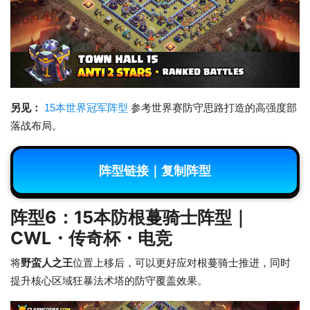
另见：
15本世界冠军阵型
参考世界赛防守思路打造的高强度部
落战布局。
阵型链接｜复制阵型
阵型6：15本防根蔓骑士阵型｜
CWL・传奇杯・电竞
将
野蛮人之王
位置上移后，可以更好应对根蔓骑士推进，同时
提升核心区域狂暴法术塔的防守覆盖效果。