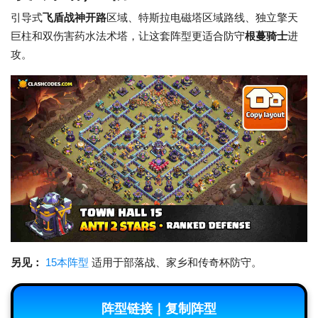
引导式
飞盾战神开路
区域、特斯拉电磁塔区域路线、独立擎天
巨柱和双伤害药水法术塔，让这套阵型更适合防守
根蔓骑士
进
攻。
另见：
15本阵型
适用于部落战、家乡和传奇杯防守。
阵型链接｜复制阵型