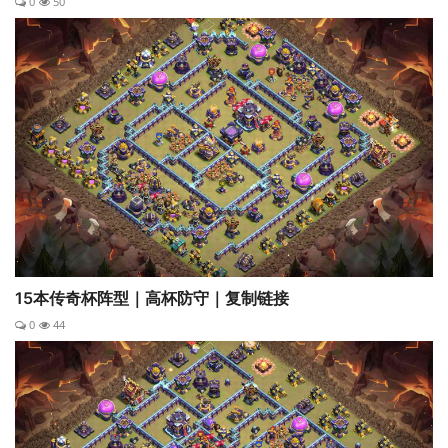
0
50
15本传奇杯阵型｜高杯防守｜复制链接
0
44