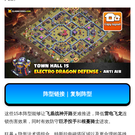
阵型链接｜复制阵型
这些15本阵型能够让
飞盾战神开路
更难推进，降低
雷电飞龙
连
锁伤害效果，同时有效防守
巨矛投手
和
根蔓骑士
进攻。
狂暴＋隐形法术塔组合、特斯拉电磁塔区域以及更合理的英雄