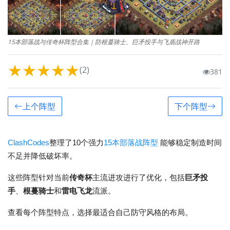
15本部落战与传奇杯阵型合集｜防根蔓骑士、巨矛投手与飞盾战神开路
★
★
★
★
★
(2)
381
上个阵型
下个阵型
ClashCodes
整理了10个强力
15本部落战阵型
能够稳定制造时间
不足并降低破坏率。
这些阵型针对当前
传奇杯
主流进攻进行了优化，包括
巨矛投
手
、
根蔓骑士
和
雷电飞龙
流派。
查看每个阵型特点，选择最适合自己防守风格的布局。