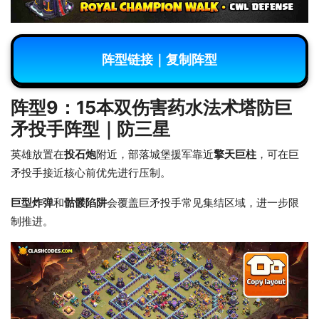
阵型链接｜复制阵型
阵型9：15本双伤害药水法术塔防巨
矛投手阵型｜防三星
英雄放置在
投石炮
附近，部落城堡援军靠近
擎天巨柱
，可在巨
矛投手接近核心前优先进行压制。
巨型炸弹
和
骷髅陷阱
会覆盖巨矛投手常见集结区域，进一步限
制推进。