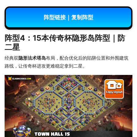
阵型链接｜复制阵型
阵型4：15本传奇杯隐形岛阵型｜防
二星
经典双
隐形法术塔岛
布局，配合优化后的陷阱位置和外围建筑
路线，让传奇杯进攻更难稳定拿到二星。