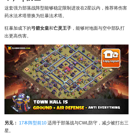
这套强力部落战阵型能够稳定限制进攻在2星以内，推荐将伤害
药水法术塔替换为狂暴法术塔。
狂暴加成下的
弓箭女皇
和
亡灵王子
，能够对地面与空中部队打
出更高伤害。
另见：
17本阵型前10
适用于部落战与CWL防守，减少被打出三
星。