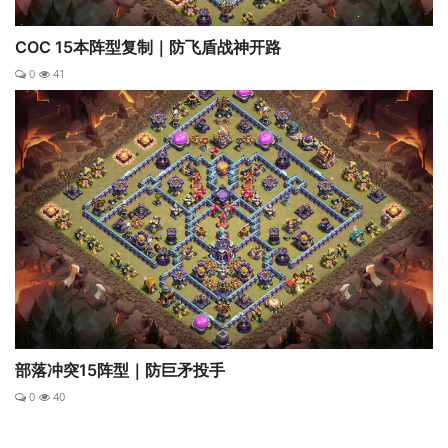
COC 15本阵型复制｜防飞盾战神开路
0
41
部落冲突15阵型｜防巨矛投手
0
40