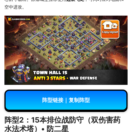
空中进攻。
阵型链接｜复制阵型
阵型2：15本排位战防守（双伤害药
水法术塔）• 防二星