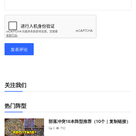
发表评论
关注我们
热门阵型
部落冲突18本阵型推荐（10个｜复制链接）
0
792