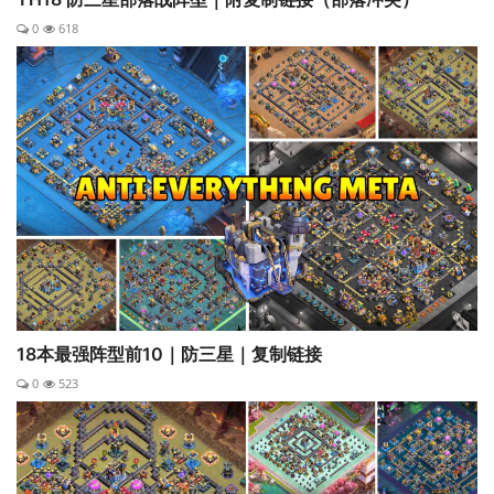
0
618
18本最强阵型前10｜防三星｜复制链接
0
523