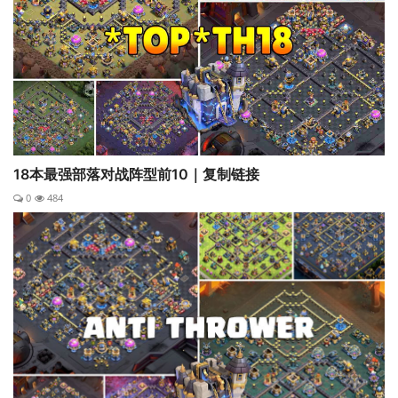
18本最强部落对战阵型前10｜复制链接
0
484