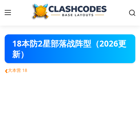
部落冲突阵型
18本防2星部落战阵型（2026更
新）
简体中文
‹
大本营 18