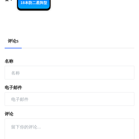
18本防二星阵型
评论s
名称
电子邮件
评论