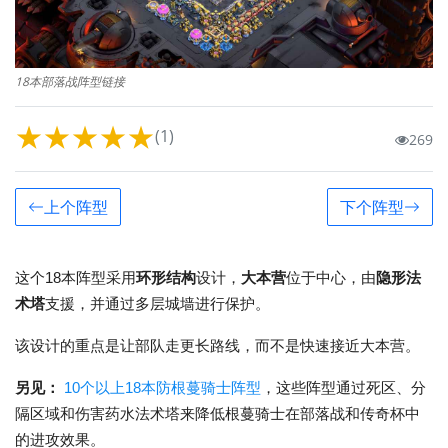
18本部落战阵型链接
★
★
★
★
★
(1)
269
上个阵型
下个阵型
这个18本阵型采用
环形结构
设计，
大本营
位于中心，由
隐形法
术塔
支援，并通过多层城墙进行保护。
该设计的重点是让部队走更长路线，而不是快速接近大本营。
另见：
10个以上18本防根蔓骑士阵型
，这些阵型通过死区、分
隔区域和伤害药水法术塔来降低根蔓骑士在部落战和传奇杯中
的进攻效果。