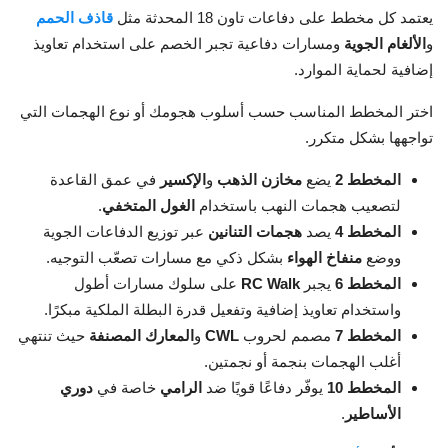
يعتمد كل مخطط على دفاعات تاون 18 المحدثة مثل
قاذف الحمم
و
الألغام الجوية
ومسارات دفاعية تجبر الخصم على استخدام تعاويذ
إضافية لحماية الموارد.
اختر المخطط المناسب حسب أسلوب هجومك أو نوع الهجمات التي
تواجهها بشكل متكرر.
المخطط 2
يضع
مخازن الذهب
و
الإكسير
في عمق القاعدة
لتصعيب هجمات النهب باستخدام
الغول المتخفي
.
المخطط 4
يصد
هجمات التنانين
عبر توزيع الدفاعات الجوية
ووضع
منفاخ الهواء
بشكل ذكي مع مسارات تصعّب التوجيه.
المخطط 6
يجبر
RC Walk
على سلوك مسارات أطول
واستخدام تعاويذ إضافية وتفعيل قدرة البطلة الملكية مبكرًا.
المخطط 7
مصمم لحروب
CWL
و
المعارك المصنفة
حيث تنتهي
أغلب الهجمات بنجمة أو نجمتين.
المخطط 10
يوفّر دفاعًا قويًا ضد
الرامي
خاصة في
دوري
الأساطير
.