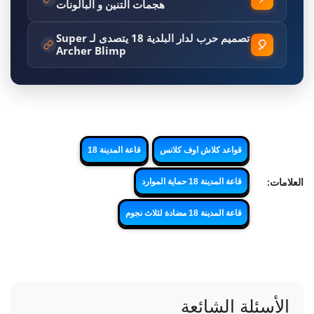
هجمات التنين و البالونات
تصميم حرب لدار البلدية 18 يتصدى لـ Super
🎈
Archer Blimp
قواعد كلاش اوف كلانس
قاعة المدينة 18
العلامات:
قاعة المدينة 18 حماية الموارد
قاعة المدينة 18 مضادة لثلاث نجوم
الأسئلة الشائعة