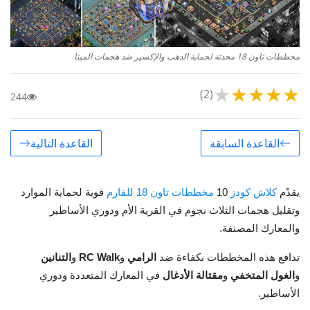
مخططات تاون 18 محدثة لحماية الذهب والإكسير ضد هجمات الميتا
★
★
★
★
★
(2)
244
القاعدة السابقة
القاعدة التالية
يقدّم
كلاش كودز
10
مخططات تاون 18 للفارم
قوية لحماية الموارد
وتقليل هجمات الثلاث نجوم في القرية الأم ودوري الأساطير
والمعارك المصنفة.
تدافع هذه المخططات بكفاءة ضد
الرامي
و
RC Walk
و
التنانين
و
الغول المتخفي
و
مقتالة الأدغال
في المعارك المتعددة ودوري
الأساطير.