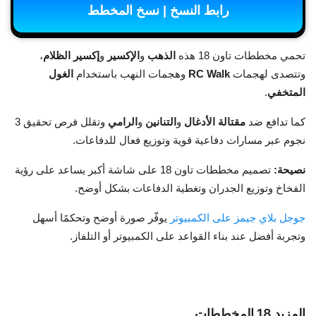
رابط النسخ | نسخ المخطط
تحمي مخططات تاون 18 هذه
الذهب
و
الإكسير
و
إكسير الظلام
،
وتتصدى لهجمات
RC Walk
وهجمات النهب باستخدام
الغول
المتخفي
.
كما تدافع ضد
مقتالة الأدغال
و
التنانين
و
الرامي
وتقلل فرص تحقيق 3
نجوم عبر مسارات دفاعية قوية وتوزيع فعال للدفاعات.
نصيحة:
تصميم مخططات تاون 18 على شاشة أكبر يساعد على رؤية
الفخاخ وتوزيع الجدران وتغطية الدفاعات بشكل أوضح.
جوجل بلاي جيمز على الكمبيوتر
يوفّر صورة أوضح وتحكمًا أسهل
وتجربة أفضل عند بناء القواعد على الكمبيوتر أو التلفاز.
المزيد 18 المخططات