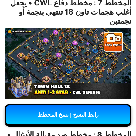
المخطط 7 : مخطط دفاع CWL • يجعل
أغلب هجمات تاون 18 تنتهي بنجمة أو
نجمتين
رابط النسخ | نسخ المخطط
المخطط 8 : مخطط ضد مقتالة الأدغال •