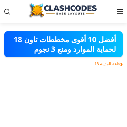
قواعد-كلاش-اوف-كلانس
أفضل 10 أقوى مخططات تاون 18
لحماية الموارد ومنع 3 نجوم
العربية
‹
قاعة المدينة 18