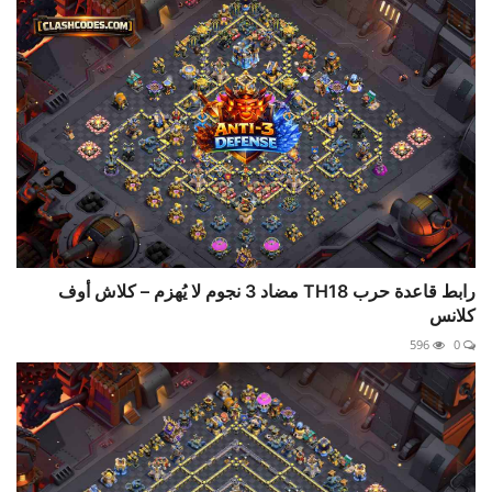
رابط قاعدة حرب TH18 مضاد 3 نجوم لا يُهزم – كلاش أوف
كلانس
596
0