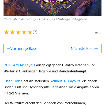
Bestes RH18 Anti Air Layout mit Link für Clankriege und legende
★
★
★
★
★
(2)
69
Vorherige Base
Nächste Base
RH18 Anti Air Layout
ausgelegt gegen
Elektro Drachen
und
Werfer
in Clankriegen, legende und
Ranglistenkampf
.
ClashCodes
hat die stärksten
Rathaus 18 Layouts
, die gegen
Boden, Luft und Hybridangriffe verteidigen, viele Angriffe enden
mit
1-2 Sternen
.
Der
Wutturm
erhöht den Schaden von Infernotürmen,