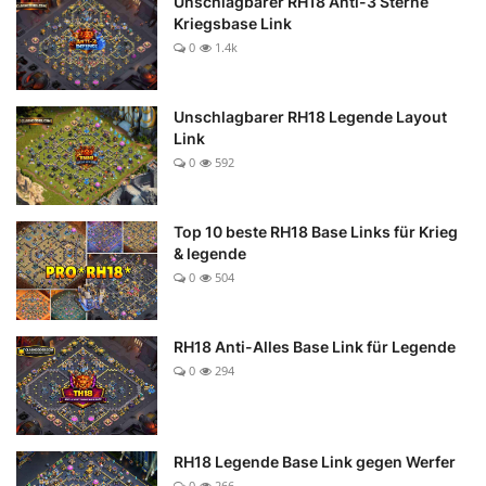
Unschlagbarer RH18 Anti-3 Sterne
Kriegsbase Link
0
1.4k
Unschlagbarer RH18 Legende Layout
Link
0
592
Top 10 beste RH18 Base Links für Krieg
& legende
0
504
RH18 Anti-Alles Base Link für Legende
0
294
RH18 Legende Base Link gegen Werfer
0
266