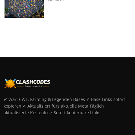
✔ War, CWL, Farming & Legenden Bases ✔ Base Links sofort
kopieren ✔ Aktualisiert fürs aktuelle Meta Täglich
aktualisiert • Kostenlos • Sofort kopierbare Links