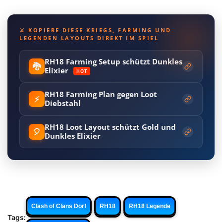
⚔️ KOPIERE DIESE KRIEGS, FARMING UND
LEGENDEN LAYOUTS DIREKT IM SPIEL
RH18 Farming Setup schützt Dunkles
🐉
Elixier
HOT
RH18 Farming Plan gegen Loot
⚡
Diebstahl
RH18 Loot Layout schützt Gold und
🎈
Dunkles Elixier
Clash of Clans Dorf
RH18
RH18 Legende
Tags: