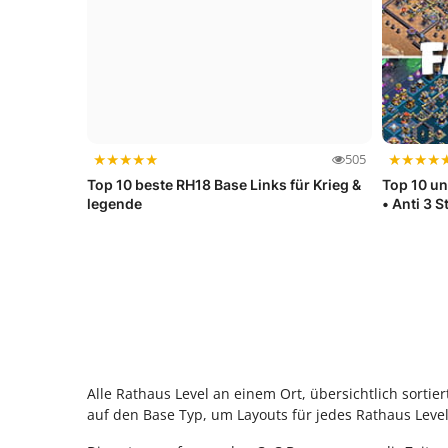
★
★
★
★
★
★
★
★
★
505
Top 10 beste RH18 Base Links für Krieg &
Top 10 u
legende
• Anti 3 St
Alle Rathaus Level an einem Ort, übersichtlich sortie
auf den Base Typ, um Layouts für jedes Rathaus Level