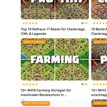
★
★
★
★
★
★
★
★
★
16
Top 10 Rathaus 17 Basen für Clankriege,
10 Beste 
CWL & Legende
Clankrie
ANTI 2 STERNE
ANTI 3 S
★
★
★
★
★
★
★
★
★
33
10+ RH16 Farming Vorlagen für
10+ RH15 
maximalen Beuteschutz in ...
unschlagb
ANTI EVERYTHING
ANTI 3 S