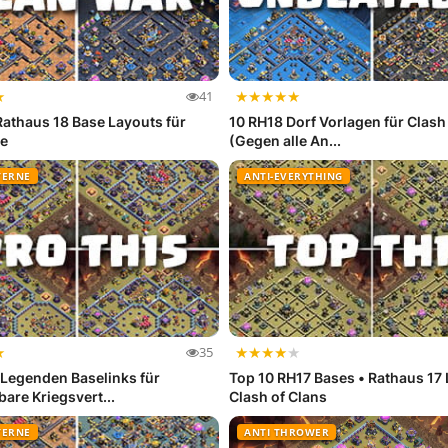
★
★
★
★
★
★
41
Rathaus 18 Base Layouts für
10 RH18 Dorf Vorlagen für Clash
ge
(Gegen alle An...
TERNE
ANTI-EVERYTHING
★
★
★
★
★
★
35
Legenden Baselinks für
Top 10 RH17 Bases • Rathaus 17 
are Kriegsvert...
Clash of Clans
TERNE
ANTI THROWER