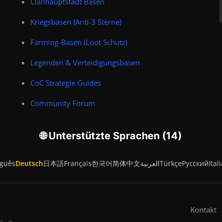
Clanhauptstadt Basen
Kriegsbasen (Anti-3 Sterne)
Farming-Basen (Loot Schutz)
Legenden & Verteidigungsbasen
CoC Strategie Guides
Community Forum
🌐 Unterstützte Sprachen (14)
uguês
Deutsch
日本語
Français
한국어
简体中文
العربية
Türkçe
Русский
Ital
Kontakt