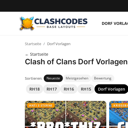
DORF VORLA
Dorf Vorlagen
Startseite
Dorf Vorlagen
Deutsch
← Startseite
Clash of Clans Dorf Vorlagen
Sortieren:
Neueste
Meistgesehen
Bewertung
RH18
RH17
RH16
RH15
Dorf Vorlagen
ANTI 3 STERNE
KRIEGSB