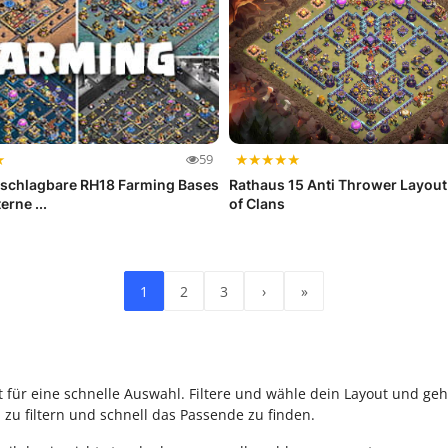
★
★
★
★
★
★
59
nschlagbare RH18 Farming Bases
Rathaus 15 Anti Thrower Layout
erne ...
of Clans
1
2
3
›
»
rt für eine schnelle Auswahl. Filtere und wähle dein Layout und geh
 zu filtern und schnell das Passende zu finden.