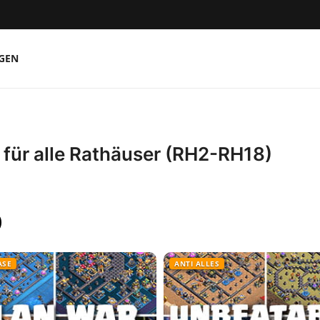
GEN
 für alle Rathäuser (RH2-RH18)
ASE
ANTI ALLES