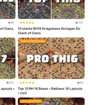
★
★
★
★
★
90
101
 of Clans
10 starke RH18 Kriegsbase Vorlagen für
Clash of Clans
ANTI-EVERYTHING
★
★
★
★
★
241
59
Layouts •
Top 10 RH 16 Bases • Rathaus 16 Layouts
• CoC
ANTI DRACHEN