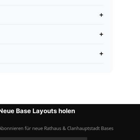
+
+
+
Neue Base Layouts holen
Abonnieren für neue Rathaus & Clanhauptstadt Bases