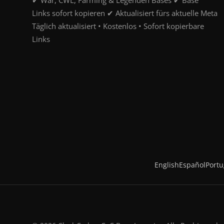
✔ War, CWL, Farming & Legenden Bases ✔ Base
Links sofort kopieren ✔ Aktualisiert fürs aktuelle Meta
Täglich aktualisiert • Kostenlos • Sofort kopierbare
Links
English
Español
Port