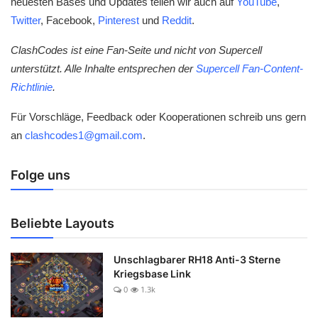
neuesten Bases und Updates teilen wir auch auf
YouTube
,
Twitter
, Facebook,
Pinterest
und
Reddit
.
ClashCodes ist eine Fan-Seite und nicht von Supercell
unterstützt. Alle Inhalte entsprechen der
Supercell Fan-Content-
Richtlinie
.
Für Vorschläge, Feedback oder Kooperationen schreib uns gern
an
clashcodes1@gmail.com
.
Folge uns
Beliebte Layouts
Unschlagbarer RH18 Anti-3 Sterne
Kriegsbase Link
0
1.3k