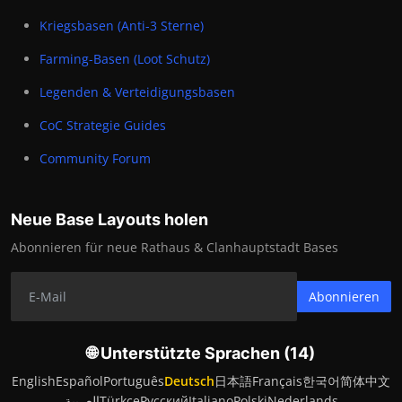
Kriegsbasen (Anti-3 Sterne)
Farming-Basen (Loot Schutz)
Legenden & Verteidigungsbasen
CoC Strategie Guides
Community Forum
Neue Base Layouts holen
Abonnieren für neue Rathaus & Clanhauptstadt Bases
Abonnieren
🌐 Unterstützte Sprachen (14)
English
Español
Português
Deutsch
日本語
Français
한국어
简体中文
العربية
Türkçe
Русский
Italiano
Polski
Nederlands