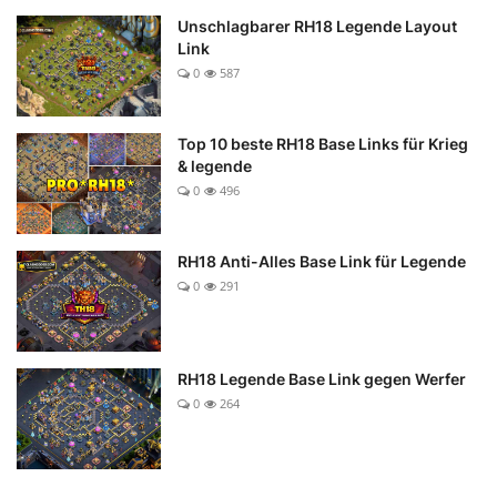
Unschlagbarer RH18 Legende Layout
Link
0
587
Top 10 beste RH18 Base Links für Krieg
& legende
0
496
RH18 Anti-Alles Base Link für Legende
0
291
RH18 Legende Base Link gegen Werfer
0
264