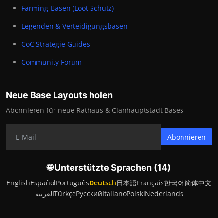
Farming-Basen (Loot Schutz)
Legenden & Verteidigungsbasen
CoC Strategie Guides
Community Forum
Neue Base Layouts holen
Abonnieren für neue Rathaus & Clanhauptstadt Bases
Abonnieren
🌐 Unterstützte Sprachen (14)
English
Español
Português
Deutsch
日本語
Français
한국어
简体中文
العربية
Türkçe
Русский
Italiano
Polski
Nederlands