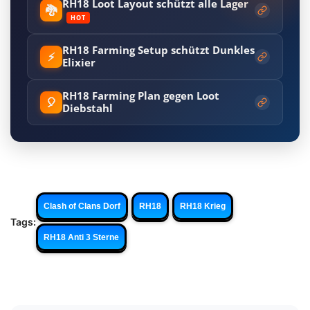
RH18 Loot Layout schützt alle Lager
🐉
HOT
RH18 Farming Setup schützt Dunkles
⚡
Elixier
RH18 Farming Plan gegen Loot
🎈
Diebstahl
Clash of Clans Dorf
RH18
RH18 Krieg
Tags:
RH18 Anti 3 Sterne