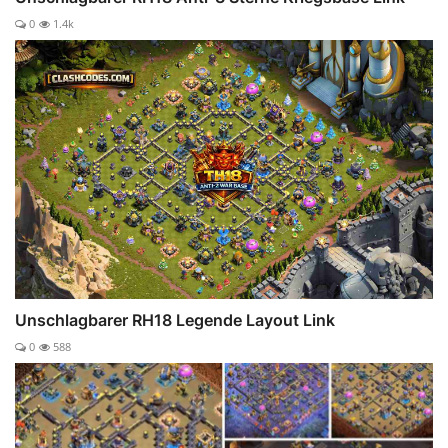
0
1.4k
Unschlagbarer RH18 Legende Layout Link
0
588