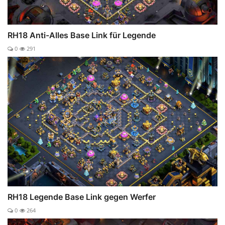
RH18 Anti-Alles Base Link für Legende
0
291
RH18 Legende Base Link gegen Werfer
0
264