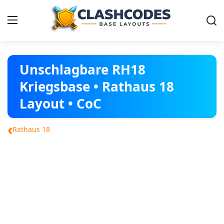
Dorf Vorlagen
Unschlagbare RH18
Kriegsbase • Rathaus 18
Deutsch
Layout • CoC
‹
Rathaus 18