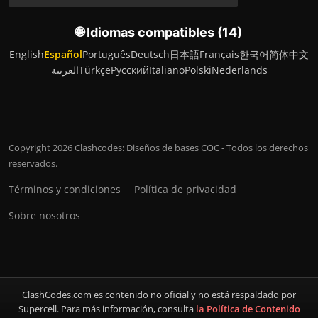
🌐 Idiomas compatibles (14)
English
Español
Português
Deutsch
日本語
Français
한국어
简体中文
العربية
Türkçe
Русский
Italiano
Polski
Nederlands
Copyright 2026 Clashcodes: Diseños de bases COC - Todos los derechos
reservados.
Términos y condiciones
Política de privacidad
Sobre nosotros
ClashCodes.com es contenido no oficial y no está respaldado por
Supercell. Para más información, consulta
la Política de Contenido