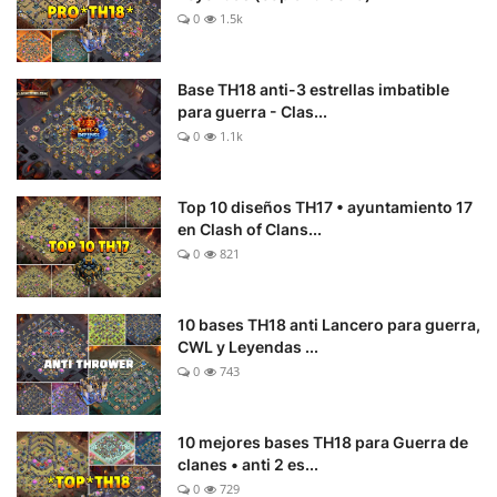
0
1.5k
Base TH18 anti-3 estrellas imbatible
para guerra - Clas...
0
1.1k
Top 10 diseños TH17 • ayuntamiento 17
en Clash of Clans...
0
821
10 bases TH18 anti Lancero para guerra,
CWL y Leyendas ...
0
743
10 mejores bases TH18 para Guerra de
clanes • anti 2 es...
0
729