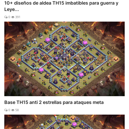
10+ diseños de aldea TH15 imbatibles para guerra y
Leye...
0
391
Base TH15 anti 2 estrellas para ataques meta
0
58