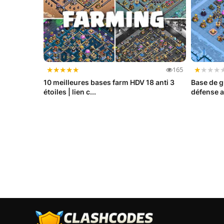
★
★
★
★
★
★
★
★
★
165
10 meilleures bases farm HDV 18 anti 3
Base de g
étoiles | lien c...
défense an