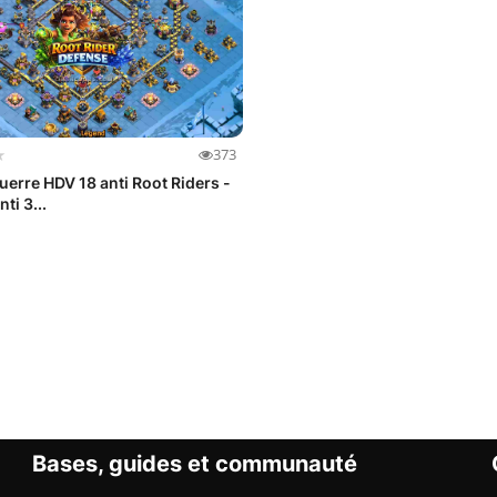
★
373
uerre HDV 18 anti Root Riders -
ti 3...
Bases, guides et communauté