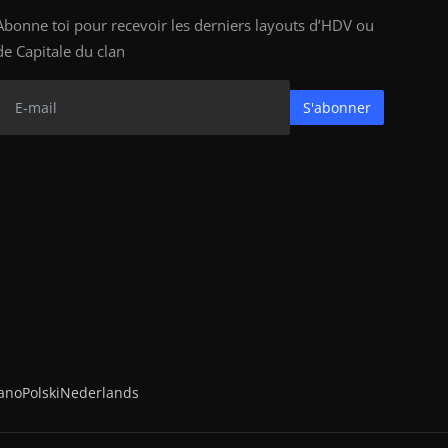
Abonne toi pour recevoir les derniers layouts d’HDV ou
de Capitale du clan
S'abonner
iano
Polski
Nederlands