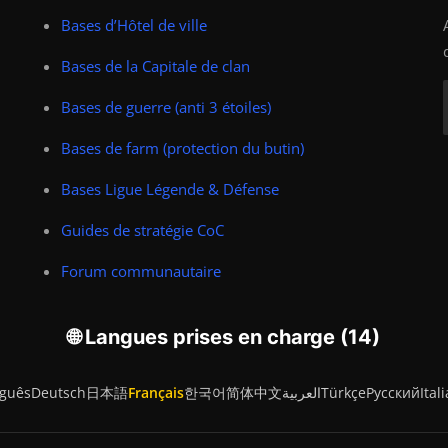
Bases d’Hôtel de ville
Bases de la Capitale de clan
Bases de guerre (anti 3 étoiles)
Bases de farm (protection du butin)
Bases Ligue Légende & Défense
Guides de stratégie CoC
Forum communautaire
🌐 Langues prises en charge (14)
uguês
Deutsch
日本語
Français
한국어
简体中文
العربية
Türkçe
Русский
Ital