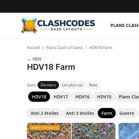
PLANS CLAS
Plans Clash of Clans
Accueil
Plans Clash of Clans
HDV18 Farm
Français
← HDV
HDV18 Farm
Sort:
Derniers
Les plus vus
Note
HDV18
HDV17
HDV16
HDV15
Plans Cla
Anti 2 étoiles
Anti 3 étoiles
Farm
Guerre
ANTI 3 ÉTOILES