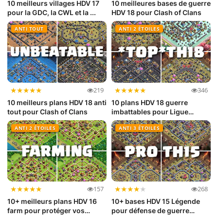
10 meilleurs villages HDV 17
10 meilleures bases de guerre
pour la GDC, la CWL et la ...
HDV 18 pour Clash of Clans
ANTI TOUT
ANTI 2 ÉTOILES
★
★
★
★
★
★
★
★
★
★
219
346
10 meilleurs plans HDV 18 anti
10 plans HDV 18 guerre
tout pour Clash of Clans
imbattables pour Ligue
Légende
ANTI 2 ÉTOILES
ANTI 3 ÉTOILES
★
★
★
★
★
★
★
★
★
★
157
268
10+ meilleurs plans HDV 16
10+ bases HDV 15 Légende
farm pour protéger vos
pour défense de guerre