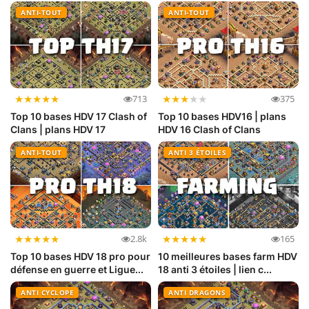
resso...
imbattable
ANTI-TOUT
ANTI-TOUT
★
★
★
★
★
★
★
★
★
★
713
375
Top 10 bases HDV 17 Clash of
Top 10 bases HDV16 | plans
Clans | plans HDV 17
HDV 16 Clash of Clans
ANTI-TOUT
ANTI 3 ÉTOILES
★
★
★
★
★
★
★
★
★
★
2.8k
165
Top 10 bases HDV 18 pro pour
10 meilleures bases farm HDV
défense en guerre et Ligue...
18 anti 3 étoiles | lien c...
ANTI CYCLOPE
ANTI DRAGONS