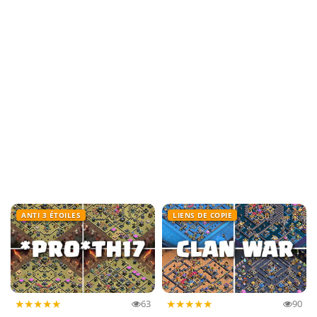
ANTI 3 ÉTOILES
LIENS DE COPIE
★
★
★
★
★
★
★
★
★
★
63
90