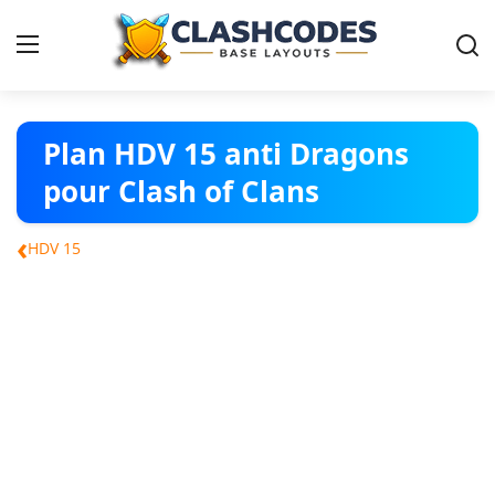
Plans Clash of Clans
Plan HDV 15 anti Dragons
pour Clash of Clans
Français
‹
HDV 15