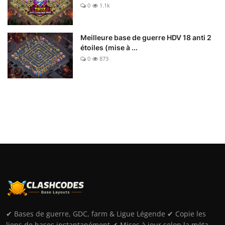
0
1.1k
Meilleure base de guerre HDV 18 anti 2
étoiles (mise à ...
0
873
✔ Bases de guerre, GDC, farm & Ligue Légende ✔ Copie les
liens de bases instantanément ✔ Mises à jour selon la méta