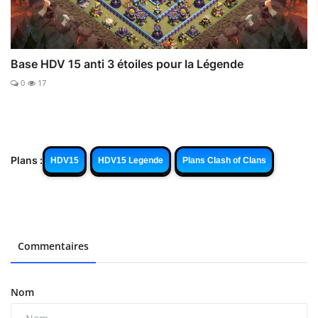
Base HDV 15 anti 3 étoiles pour la Légende
0
17
Plans :
HDV15
HDV15 Legende
Plans Clash of Clans
Commentaires
Nom