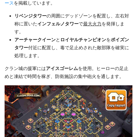
ース
を掲載しています。
リベンジタワー
の周囲にデッドゾーンを配置し、左右対
称に置いた
インフェルノタワー
で
最大火力
を発揮しま
す。
アーチャークイーン
と
ロイヤルチャンピオン
を
ポイズン
タワー
付近に配置し、毒で足止めされた敵部隊を確実に
処理します。
クラン城の援軍には
アイスゴーレム
を使用。ヒーローの足止
めと凍結で時間を稼ぎ、防衛施設の集中砲火を通します。