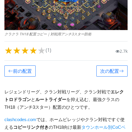
クラクラ TH18 配置コピー｜対戦用アンチ3スター防衛
★
★
★
★
★
(1)
2.7k
前の配置
次の配置
レジェンドリーグ、クラン対戦リーグ、クラン対戦で
エレク
トロドラゴン
と
ルートライダー
を抑え込む、最強クラスの
TH18（アンチ3スター）配置のひとつです。
clashcodes.com
では、ホームビレッジやクラン対戦ですぐ使
える
コピーリンク付き
のTH18向け最新
タウンホール別CoCベ