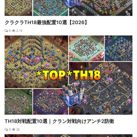
クラクラTH18最強配置10選【2026】
0
2.1k
TH18対戦配置10選｜クラン対戦向けアンチ2防衛
0
2k