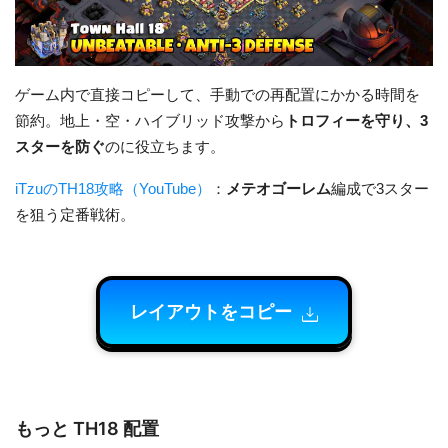
ゲーム内で直接コピーして、手動での再配置にかかる時間を
節約。地上・空・ハイブリッド攻撃から
トロフィーを守り、3
スターを防ぐ
のに役立ちます。
iTzuのTH18攻略（YouTube）
：
メテオゴーレム
編成で3スター
を狙う定番戦術。
レイアウトをコピー
もっと TH18 配置