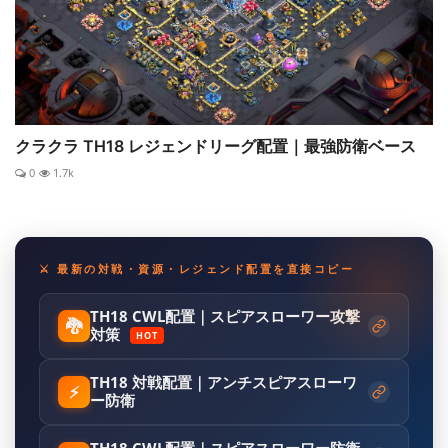
クラクラ TH18 レジェンドリーグ配置｜最強防衛ベース
0
1.7k
⚔️ 最新の対戦・資源・レジェンド配置を直接コピー
TH18 CWL配置｜スピアスローワー攻撃
🐉
対策
HOT
TH18 対戦配置｜アンチスピアスローワ
⚡
ー防衛