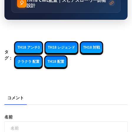
TH18 CWL配置｜スピアスローワー防衛
🎈
設計
TH18 アンチ3
TH18 レジェンド
TH18 対戦
タ
グ：
クラクラ 配置
TH18 配置
コメント
名前