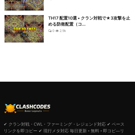
TH17 配置10選 • クラン対戦で★3攻撃を止
める防衛配置（コ...
0
2.9k
✔ クラン対戦・CWL・ファーミング・レジェンド対応 ✔ ベース
リンクを即コピー ✔ 現行メタ対応 毎日更新 • 無料 • 即コピ―リ