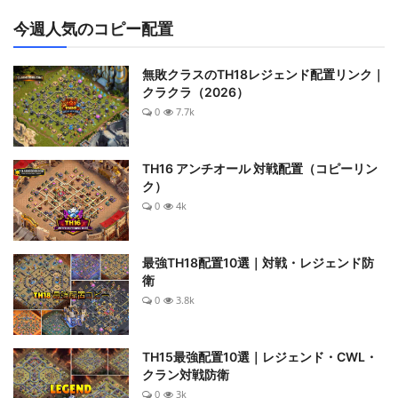
今週人気のコピー配置
無敗クラスのTH18レジェンド配置リンク｜
クラクラ（2026）
0
7.7k
TH16 アンチオール 対戦配置（コピーリン
ク）
0
4k
最強TH18配置10選｜対戦・レジェンド防
衛
0
3.8k
TH15最強配置10選｜レジェンド・CWL・
クラン対戦防衛
0
3k