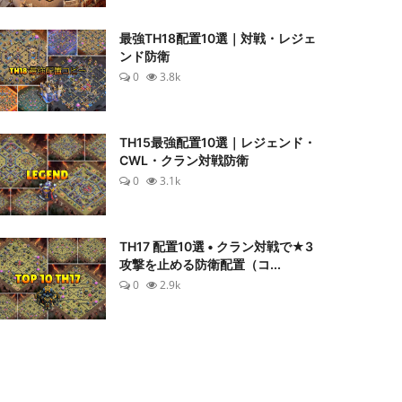
最強TH18配置10選｜対戦・レジェ
ンド防衛
0
3.8k
TH15最強配置10選｜レジェンド・
CWL・クラン対戦防衛
0
3.1k
TH17 配置10選 • クラン対戦で★3
攻撃を止める防衛配置（コ...
0
2.9k