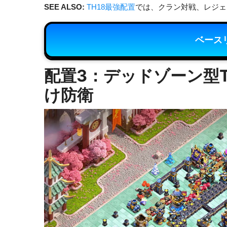
SEE ALSO:
TH18最強配置
では、クラン対戦、レジェ
ベース
配置3：デッドゾーン型T
け防衛