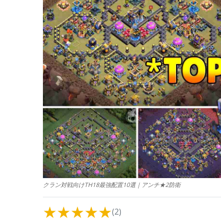
クラン対戦向けTH18最強配置10選｜アンチ★2防衛
★
★
★
★
★
(2)