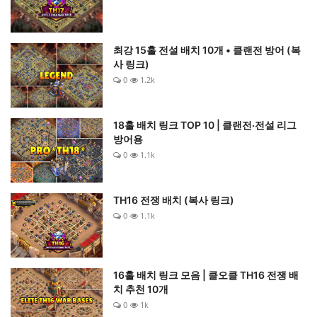
최강 15홀 전설 배치 10개 • 클랜전 방어 (복
사 링크)
0
1.2k
18홀 배치 링크 TOP 10 | 클랜전·전설 리그
방어용
0
1.1k
TH16 전쟁 배치 (복사 링크)
0
1.1k
16홀 배치 링크 모음 | 클오클 TH16 전쟁 배
치 추천 10개
0
1k